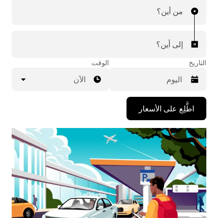
مشوار. يمكنك إجراء مشاوير المطار ببضع ضغطات.
من أين؟
إلى أين؟
التاريخ
الوقت
الآن
اضغط
اطَّلِع على الأسعار
على
مفتاح
السهم
المتجه
للأسفل
لاستخدام
التقويم
واختيار
التاريخ.
اضغط
على
زر