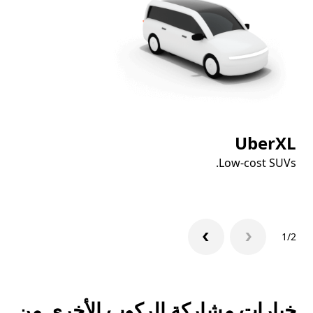
XL
UberXL
Vs.
Low-cost SUVs.
1/2
خيارات مشاركة الركوب الأخرى من