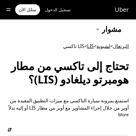
خطٍ
لوصول
Uber
تسجيل الدخول
سجّل الآن
لى
لمحتوى
لرئيسي
مشوار
البرتغال
>
لشبونة
>
LIS
>
LIS تاكسي
تحتاج إلى تاكسي من مطار
هومبرتو ديلغادو (LIS)؟
استمتع بمرونة سيارة التاكسي مع ميزات التطبيق المفيدة من
أوبر من خلال إجراء المشاوير مع أوبر من مطار LIS أو إليه بدلاً
More
من ذلك. يمكنك طلب مشاوير في اللحظة الأخيرة عند الحاجة،
وحجز المشاوير عبر التطبيق أو عبر الإنترنت على مدار الساعة
وطوال أيام الأسبوع، والحصول على أسعار مسبقة معقولة لكل