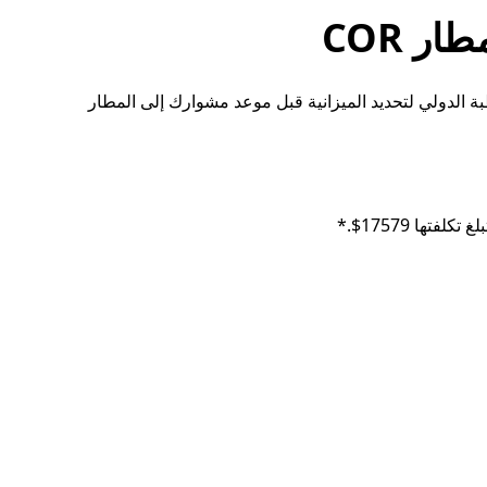
ة مشاوير UberX من مطار قرطبة الدولي لتحديد الميزانية قبل موعد مشوارك إلى المطار