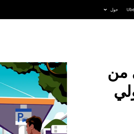
Ube
حول
 من
لي