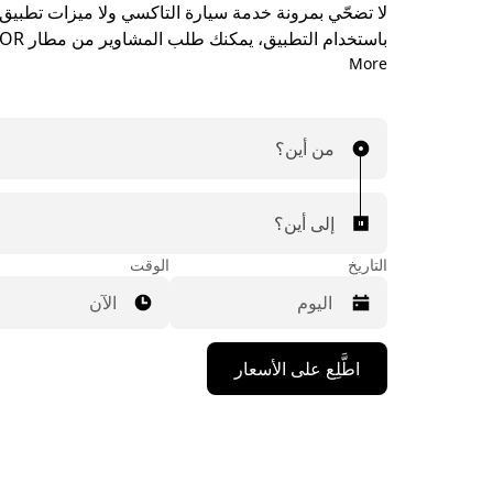
لا تضحّي بمرونة خدمة سيارة التاكسي ولا ميزات تطبيق أ
More
يمكنك طلب مشاوير في اللحظة الأخيرة عند الحاجة، وح
عبر التطبيق أو عبر الإنترنت على مدار الساعة وطوال أي
والحصول على أسعار مُسبقة معقولة لكل مشوار. يمكنك
مشاوير المطار ببضع ضغطات.
من أين؟
إلى أين؟
التاريخ
الوقت
الآن
اضغط
اطَّلِع على الأسعار
على
مفتاح
السهم
المتجه
للأسفل
لاستخدام