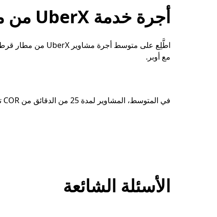
أجرة خدمة UberX من مطار COR
اطَّلِع على متوسط أجر
مع أوبر.
في المتوسط، المشاوير لمدة 25 من الدقائق من COR تبلغ تكلفتها 17579$.*
الأسئلة الشائعة