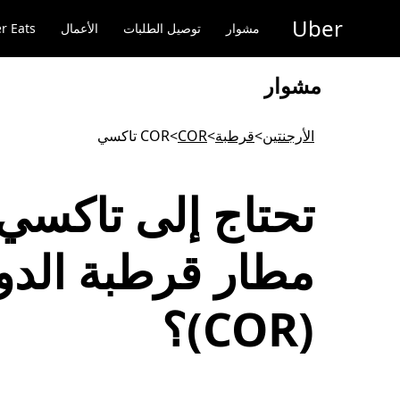
خطٍ
Uber
لوصول
مشوار
توصيل الطلبات
الأعمال
r Eats
لى
لمحتوى
لرئيسي
مشوار
الأرجنتين
>
قرطبة
>
COR
>
COR تاكسي
تحتاج إلى تاكسي
مطار قرطبة الدو
(COR)؟