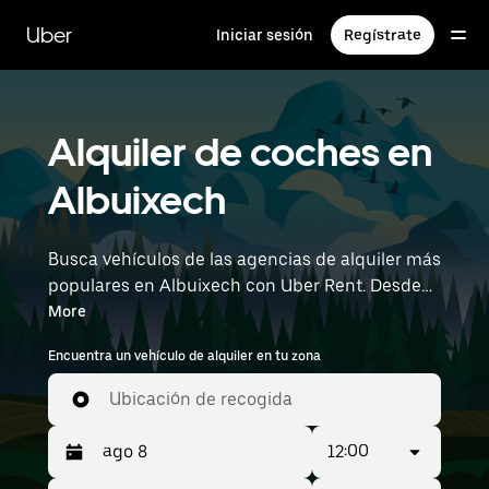
Ir
al
Uber
Iniciar sesión
Regístrate
contenido
principal
Alquiler de coches en
Albuixech
Busca vehículos de las agencias de alquiler más
populares en Albuixech con Uber Rent. Desde
coches eléctricos y sedanes hasta
More
todoterrenos, encontrarás vehículos ideales
Encuentra un vehículo de alquiler en tu zona
para personas que viajan solas y grupos de
hasta 7 personas. Introduce la hora y la
Ubicación de recogida
ubicación (como Valencia Airport) para
encontrar vehículos de alquiler cerca de ti.
12:00