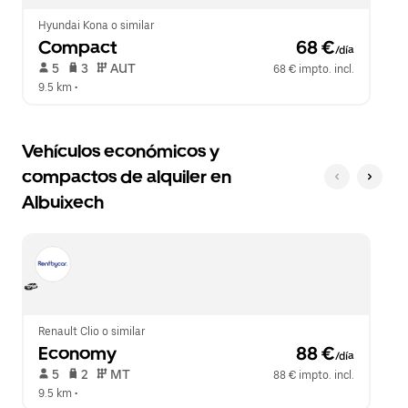
Hyundai Kona o similar
Compact
 68 €
/día
 5   
 3   
 AUT   
68 € impto. incl.
9.5 km
 •  
Vehículos económicos y
compactos de alquiler en
Albuixech
Renault Clio o similar
Economy
 88 €
/día
 5   
 2   
 MT   
88 € impto. incl.
9.5 km
 •  