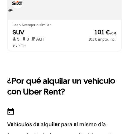
Jeep Avenger o similar
SUV
 101 €
/día
 5   
 3   
 AUT   
101 € impto. incl.
9.5 km
 •  
¿Por qué alquilar un vehículo
con Uber Rent?
Vehículos de alquiler para el mismo día