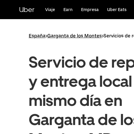
Ir
al
Uber
Viaje
Earn
Empresa
Uber Eats
contenido
principal
España
>
Garganta de los Montes
>
Servicios de 
Servicio de re
y entrega local
mismo día en
Garganta de lo