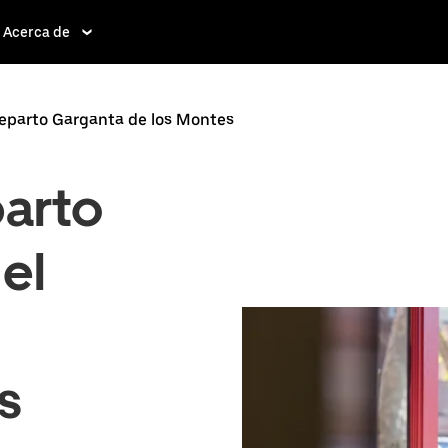
Acerca de
reparto Garganta de los Montes
parto
 el
s