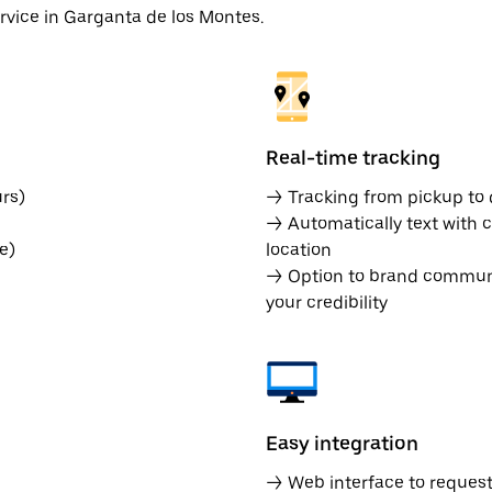
ervice in Garganta de los Montes.
Real-time tracking
rs)
→ Tracking from pickup to d
→ Automatically text with c
e)
location
→ Option to brand communic
your credibility
Easy integration
→ Web interface to request 