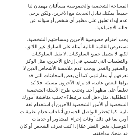
المساحة الشخصية والخصوصية مسألتان مهمتان لنا
جميعاً. يمكنك تبادل الحديث مع الآخرين. ولكن يرجى
عدم إبداء تعليق على مظهر أي شخص أو سؤاله عن
حالته الاجتماعية.
يجب احترام خصوصية الآخرين ومساحتهم الشخصية.
تستعرض القائمة التالية أمثلة على السلوك غير اللائق،
لكنها لا تشمل جميع السلوكيات. لا نقبل السلوكيات
والتعليقات التي تتسبب في إزعاج الآخرين، مثل الوكز
والصفير والغمز. ويجب عدم ملامسة الأشخاص الذين لا
تعرفهم أو مغازلتهم. كما أن بعض المحادثات التي قد
يراها البعض عادية، قد يراها الآخرون مسيئة. فلا تُبدِ
تعليقاً على مظهر أحد. وتجنب طرح الأسئلة الشخصية
التطفّلية، مثل «هل أنت مرتبط؟» تجنب مناقشة أمورك
الشخصية أو الأمور الشخصية للآخرين أو استخدام لغة
نابية. كما يُحظر التواصل الجسدي أثناء استخدام تطبيقات
أوبر، بما في ذلك أوقات إجراء المشاوير أو خدمات
التوصيل، بغض النظر عمّا إذا كنت تعرف الشخص أو كان
قد منحك موافقته.