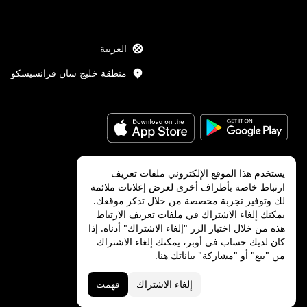
العربية
منطقة خليج سان فرانسيسكو
يستخدم هذا الموقع الإلكتروني ملفات تعريف
ارتباط خاصة بأطراف أخرى لعرض إعلانات ملائمة
Uber Technologies Inc.
2026
©
لك وتوفير تجربة مخصصة من خلال تذكر موقعك.
يمكنك إلغاء الاشتراك في ملفات تعريف الارتباط
هذه من خلال اختيار الزر "إلغاء الاشتراك" أدناه. إذا
كان لديك حساب في أوبر، يمكنك إلغاء الاشتراك
من "بيع" أو "مشاركة" بياناتك
هنا
.
الخصوصية
الميزات والتجهيزات لذوي
الشروط
الاحتياجات الخاصة
إلغاء الاشتراك
فهمت