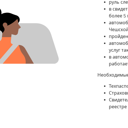
руль сле
в свиде
более 5 
автомоб
Чешской
пройден
автомоб
услуг та
в автом
работае
Необходимые
Техпасп
Страхов
Свидете
реестре