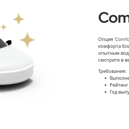
Com
Опция 'Comfo
комфорта бла
опытным вод
смотрите в в
Требования:
Выполне
Рейтинг 
Год вып