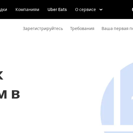
дки
Компаниям
Uber Eats
О сервисе
Зарегистрируйтесь
Требования
Ваша первая п
к
м в