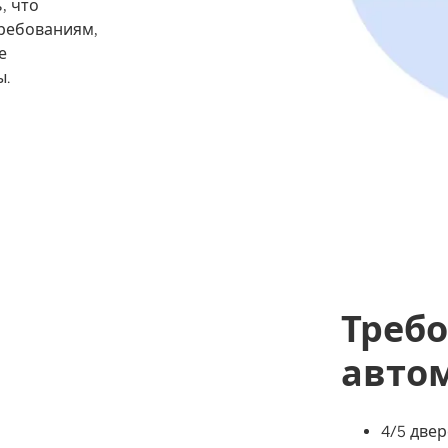
, что
ребованиям,
е
ы.
Требо
авто
4/5 две