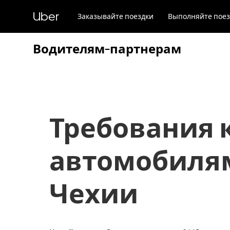
Пропустить
и
Uber
Заказывайте поездки
Выполняйте поез
перейти
к
основному
Водителям-партнерам
содержимому
Требования 
автомобиля
Чехии