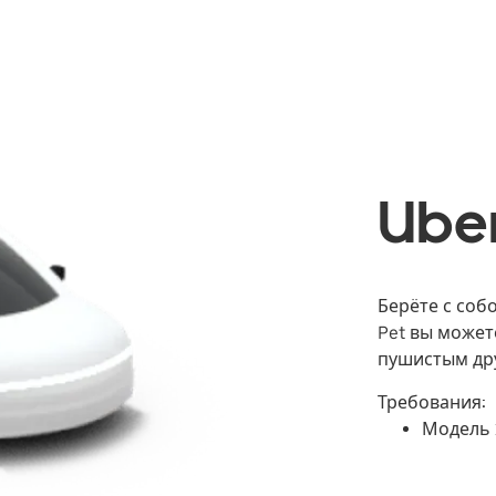
Uber
Берёте с соб
Pet вы может
пушистым дру
Требования:
Модель 