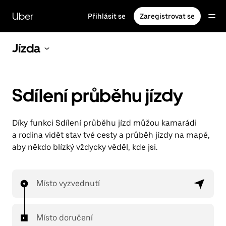
Přeskočit
na
Uber
Přihlásit se
Zaregistrovat se
hlavní
obsah
Jízda
Sdílení průběhu jízdy
Díky funkci Sdílení průběhu jízd můžou kamarádi
a rodina vidět stav tvé cesty a průběh jízdy na mapě,
aby někdo blízký vždycky věděl, kde jsi.
Místo vyzvednutí
Místo doručení