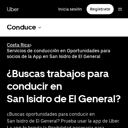
Saltar
al
Uber
Inicia sesión
Regístrate
contenido
principal
Conduce
Costa Rica
>
Servicios de conducción en Oportunidades para
socios de la App en San Isidro de El General
¿Buscas trabajos para
conducir en
San Isidro de El General?
¿Buscas oportunidades para conducir en
San Isidro de El General? Prueba usar la app de Uber.
La app te brinda la flexibilidad necesaria para