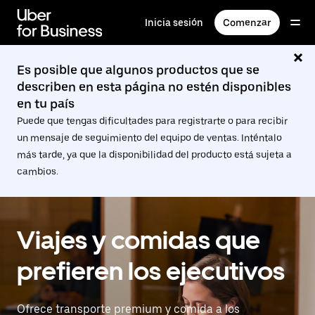
Saltar
al
Inicia sesión
Comenzar
contenido
principal
Es posible que algunos productos que se
describen en esta página no estén disponibles
en tu país
Puede que tengas dificultades para registrarte o para recibir
un mensaje de seguimiento del equipo de ventas. Inténtalo
más tarde, ya que la disponibilidad del producto está sujeta a
cambios.
Viajes y comidas que
prefieren los ejecutivos
Ofrece transporte premium y comida a los