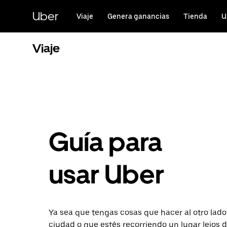
Saltar
al
Uber
Viaje
Genera ganancias
Tienda
U
contenido
principal
Viaje
Guía para
usar Uber
Ya sea que tengas cosas que hacer al otro lado
ciudad o que estés recorriendo un lugar lejos d