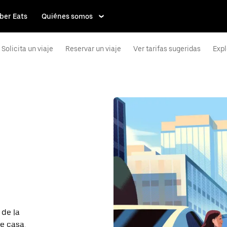
ber Eats
Quiénes somos
Solicita un viaje
Reservar un viaje
Ver tarifas sugeridas
Expl
 de la
e casa,