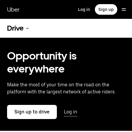
Skip
to
Uber
Log in
Sign up
main
content
Drive
Opportunity is
everywhere
Make the most of your time on the road on the
platform with the largest network of active riders.
Sign up to drive
Log in