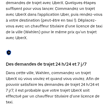
Appuyez
demandes de trajet avec UberX. Quelques étapes
sur
suffisent pour vous lancer. Commandez un trajet
la
touche
avec UberX dans l'application Uber, puis rendez-vous
Échap
à votre destination (peut-être en taxi !). Déplacez-
pour
vous avec un chauffeur titulaire d'une licence de taxi
fermer
le
de la ville (Wahlen) pour le même prix qu'un trajet
calendrier.
avec UberX.
Des demandes de trajet 24 h/24 et 7 j/7
Co
Dans cette ville, Wahlen, commandez un trajet
Ub
UberX où vous voulez et quand vous voulez. Afin de
pr
pouvoir satisfaire les demandes de trajet 24 h/24 et
ét
7 j/7, il est probable que votre trajet UberX soit
de
effectué par un chauffeur titulaire d'une licence de
d'
taxi.
be