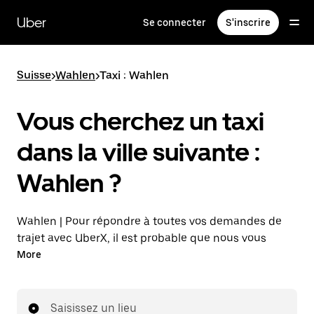
Passer
au
Uber
Se connecter
S'inscrire
contenu
principal
Suisse
>
Wahlen
>
Taxi : Wahlen
Vous cherchez un taxi
dans la ville suivante :
Wahlen ?
Wahlen | Pour répondre à toutes vos demandes de
trajet avec UberX, il est probable que nous vous
mettions en relation avec un chauffeur de taxi. Si tel
More
est le cas, vous continuerez à bénéficier de trajets à
prix abordables et de la même disponibilité (24 h/24
et 7 j/7), comme avec UberX, et pourrez rejoindre
Saisissez un lieu