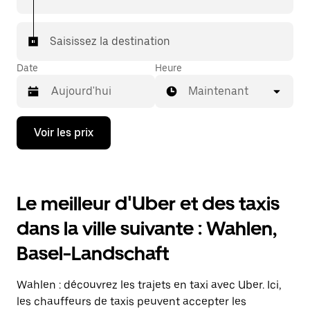
votre destination à bord d'un taxi.
Dans certaines villes de Suisse, pour vous assurer de
Saisissez la destination
bénéficier d'une mise en relation avec un taxi, vous
pouvez le demander dans l'application.
Date
Heure
Maintenant
Appuyez
Voir les prix
sur
la
flèche
vers
le
Le meilleur d'Uber et des taxis
bas
pour
dans la ville suivante : Wahlen,
ouvrir
le
Basel-Landschaft
calendrier
et
sélectionner
Wahlen : découvrez les trajets en taxi avec Uber. Ici,
une
date.
les chauffeurs de taxis peuvent accepter les