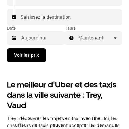
destination à bord d'un taxi.
Dans certaines villes de Suisse, pour vous assurer de
Saisissez la destination
bénéficier d'une mise en relation avec un taxi, vous
pouvez le demander dans l'application.
Date
Heure
Maintenant
Appuyez
Voir les prix
sur
la
flèche
vers
le
Le meilleur d'Uber et des taxis
bas
pour
dans la ville suivante : Trey,
ouvrir
le
Vaud
calendrier
et
sélectionner
Trey : découvrez les trajets en taxi avec Uber. Ici, les
une
date.
chauffeurs de taxis peuvent accepter les demandes