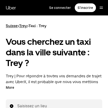
Passer
au
Uber
Se connecter
S'inscrire
contenu
principal
Suisse
>
Trey
>
Taxi : Trey
Vous cherchez un taxi
dans la ville suivante :
Trey ?
Trey | Pour répondre à toutes vos demandes de trajet
avec UberX, il est probable que nous vous mettions
en relation avec un chauffeur de taxi. Si tel est le cas,
More
vous continuerez à bénéficier de trajets à prix
abordables et de la même disponibilité (24 h/24 et
7 j/7), comme avec UberX, et pourrez rejoindre votre
Saisissez un lieu