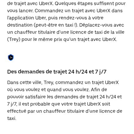
Appuyez
de trajet avec UberX. Quelques étapes suffisent pour
sur
vous lancer. Commandez un trajet avec UberX dans
la
touche
l'application Uber, puis rendez-vous à votre
Échap
destination (peut-être en taxi !). Déplacez-vous avec
pour
un chauffeur titulaire d'une licence de taxi de la ville
fermer
le
(Trey) pour le même prix qu'un trajet avec UberX.
calendrier.
Des demandes de trajet 24 h/24 et 7 j/7
Co
Dans cette ville, Trey, commandez un trajet UberX
Ub
où vous voulez et quand vous voulez. Afin de
pr
pouvoir satisfaire les demandes de trajet 24 h/24 et
ét
7 j/7, il est probable que votre trajet UberX soit
de
effectué par un chauffeur titulaire d'une licence de
d'
taxi.
be