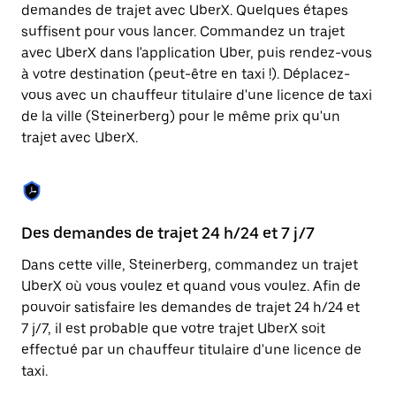
Appuyez
demandes de trajet avec UberX. Quelques étapes
sur
suffisent pour vous lancer. Commandez un trajet
la
touche
avec UberX dans l'application Uber, puis rendez-vous
Échap
à votre destination (peut-être en taxi !). Déplacez-
pour
vous avec un chauffeur titulaire d'une licence de taxi
fermer
le
de la ville (Steinerberg) pour le même prix qu'un
calendrier.
trajet avec UberX.
Des demandes de trajet 24 h/24 et 7 j/7
Co
Dans cette ville, Steinerberg, commandez un trajet
Ub
UberX où vous voulez et quand vous voulez. Afin de
pr
pouvoir satisfaire les demandes de trajet 24 h/24 et
qu
7 j/7, il est probable que votre trajet UberX soit
fo
effectué par un chauffeur titulaire d'une licence de
d'
taxi.
de