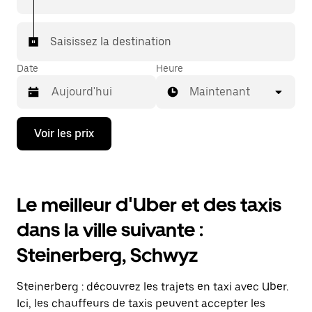
votre destination à bord d'un taxi.
Dans certaines villes de Suisse, pour vous assurer de
Saisissez la destination
bénéficier d'une mise en relation avec un taxi, vous
pouvez le demander dans l'application.
Date
Heure
Maintenant
Appuyez
Voir les prix
sur
la
flèche
vers
le
Le meilleur d'Uber et des taxis
bas
pour
dans la ville suivante :
ouvrir
le
Steinerberg, Schwyz
calendrier
et
sélectionner
Steinerberg : découvrez les trajets en taxi avec Uber.
une
date.
Ici, les chauffeurs de taxis peuvent accepter les