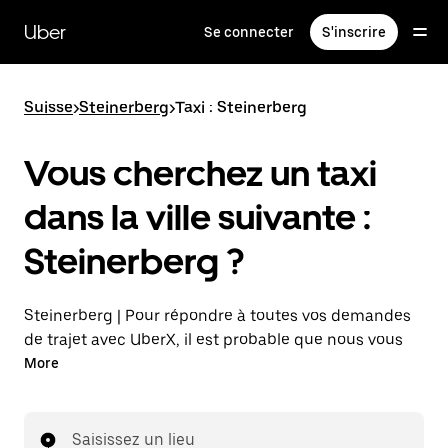
Passer
au
Uber
Se connecter
S'inscrire
contenu
principal
Suisse
>
Steinerberg
>
Taxi : Steinerberg
Vous cherchez un taxi
dans la ville suivante :
Steinerberg ?
Steinerberg | Pour répondre à toutes vos demandes
de trajet avec UberX, il est probable que nous vous
mettions en relation avec un chauffeur de taxi. Si tel
More
est le cas, vous continuerez à bénéficier de trajets à
prix abordables et de la même disponibilité (24 h/24
et 7 j/7), comme avec UberX, et pourrez rejoindre
Saisissez un lieu