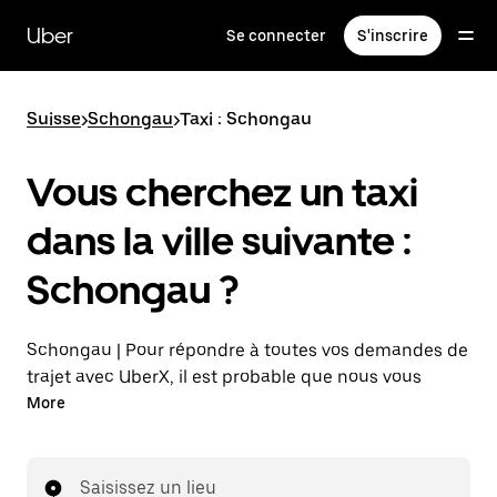
Passer
au
Uber
Se connecter
S'inscrire
contenu
principal
Suisse
>
Schongau
>
Taxi : Schongau
Vous cherchez un taxi
dans la ville suivante :
Schongau ?
Schongau | Pour répondre à toutes vos demandes de
trajet avec UberX, il est probable que nous vous
mettions en relation avec un chauffeur de taxi. Si tel
More
est le cas, vous continuerez à bénéficier de trajets à
prix abordables et de la même disponibilité (24 h/24
et 7 j/7), comme avec UberX, et pourrez rejoindre
Saisissez un lieu