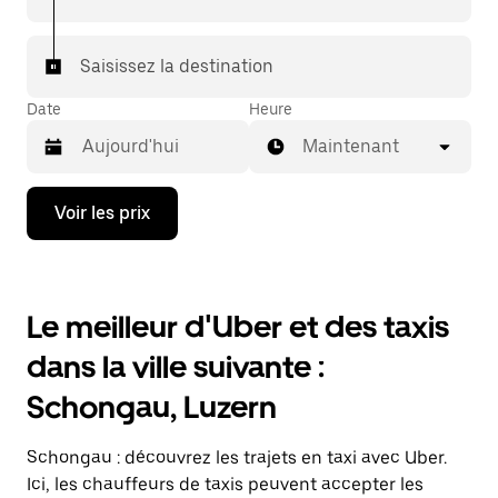
votre destination à bord d'un taxi.
Dans certaines villes de Suisse, pour vous assurer de
Saisissez la destination
bénéficier d'une mise en relation avec un taxi, vous
pouvez le demander dans l'application.
Date
Heure
Maintenant
Appuyez
Voir les prix
sur
la
flèche
vers
le
Le meilleur d'Uber et des taxis
bas
pour
dans la ville suivante :
ouvrir
le
Schongau, Luzern
calendrier
et
sélectionner
Schongau : découvrez les trajets en taxi avec Uber.
une
date.
Ici, les chauffeurs de taxis peuvent accepter les