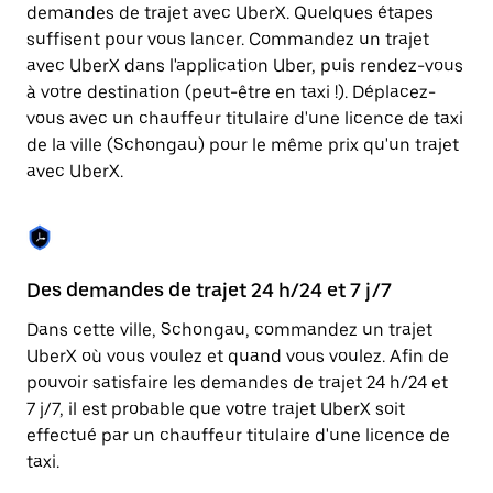
Appuyez
demandes de trajet avec UberX. Quelques étapes
sur
suffisent pour vous lancer. Commandez un trajet
la
touche
avec UberX dans l'application Uber, puis rendez-vous
Échap
à votre destination (peut-être en taxi !). Déplacez-
pour
vous avec un chauffeur titulaire d'une licence de taxi
fermer
le
de la ville (Schongau) pour le même prix qu'un trajet
calendrier.
avec UberX.
Des demandes de trajet 24 h/24 et 7 j/7
Co
Dans cette ville, Schongau, commandez un trajet
Ub
UberX où vous voulez et quand vous voulez. Afin de
pr
pouvoir satisfaire les demandes de trajet 24 h/24 et
qu
7 j/7, il est probable que votre trajet UberX soit
fo
effectué par un chauffeur titulaire d'une licence de
d'
taxi.
de