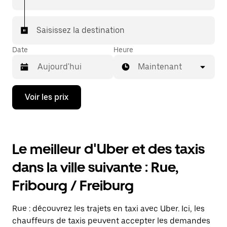
destination à bord d'un taxi.
Dans certaines villes de Suisse, pour vous assurer de
Saisissez la destination
bénéficier d'une mise en relation avec un taxi, vous
pouvez le demander dans l'application.
Date
Heure
Maintenant
Appuyez
Voir les prix
sur
la
flèche
vers
le
Le meilleur d'Uber et des taxis
bas
pour
dans la ville suivante : Rue,
ouvrir
le
Fribourg / Freiburg
calendrier
et
sélectionner
Rue : découvrez les trajets en taxi avec Uber. Ici, les
une
date.
chauffeurs de taxis peuvent accepter les demandes