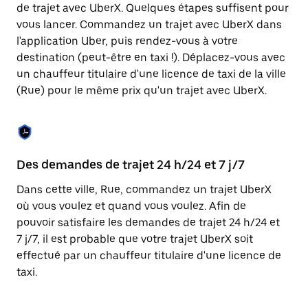
Appuyez
de trajet avec UberX. Quelques étapes suffisent pour
sur
vous lancer. Commandez un trajet avec UberX dans
la
touche
l'application Uber, puis rendez-vous à votre
Échap
destination (peut-être en taxi !). Déplacez-vous avec
pour
un chauffeur titulaire d'une licence de taxi de la ville
fermer
le
(Rue) pour le même prix qu'un trajet avec UberX.
calendrier.
Des demandes de trajet 24 h/24 et 7 j/7
Co
Dans cette ville, Rue, commandez un trajet UberX
Ub
où vous voulez et quand vous voulez. Afin de
pr
pouvoir satisfaire les demandes de trajet 24 h/24 et
ét
7 j/7, il est probable que votre trajet UberX soit
de
effectué par un chauffeur titulaire d'une licence de
d'
taxi.
be