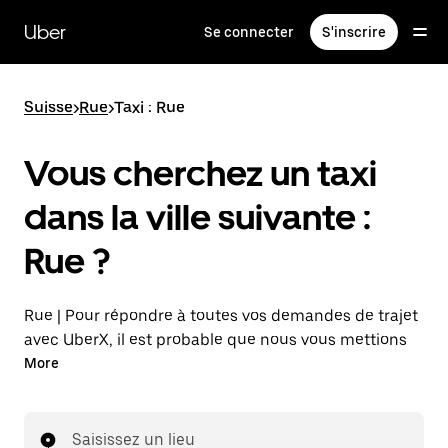
Passer
au
Uber
Se connecter
S'inscrire
contenu
principal
Suisse
>
Rue
>
Taxi : Rue
Vous cherchez un taxi
dans la ville suivante :
Rue ?
Rue | Pour répondre à toutes vos demandes de trajet
avec UberX, il est probable que nous vous mettions
en relation avec un chauffeur de taxi. Si tel est le cas,
More
vous continuerez à bénéficier de trajets à prix
abordables et de la même disponibilité (24 h/24 et
7 j/7), comme avec UberX, et pourrez rejoindre votre
Saisissez un lieu