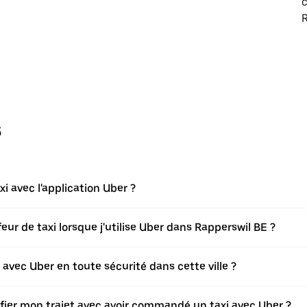
c
R
s
 avec l'application Uber ?
r de taxi lorsque j'utilise Uber dans Rapperswil BE ?
vec Uber en toute sécurité dans cette ville ?
difier mon trajet avec avoir commandé un taxi avec Uber ?