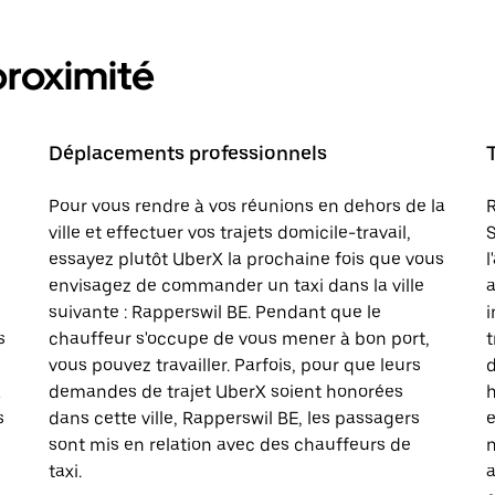
proximité
Déplacements professionnels
Pour vous rendre à vos réunions en dehors de la
R
ville et effectuer vos trajets domicile-travail,
S
essayez plutôt UberX la prochaine fois que vous
l
envisagez de commander un taxi dans la ville
a
suivante : Rapperswil BE. Pendant que le
i
s
chauffeur s'occupe de vous mener à bon port,
t
vous pouvez travailler. Parfois, pour que leurs
d
à
demandes de trajet UberX soient honorées
h
s
dans cette ville, Rapperswil BE, les passagers
e
sont mis en relation avec des chauffeurs de
n
taxi.
a