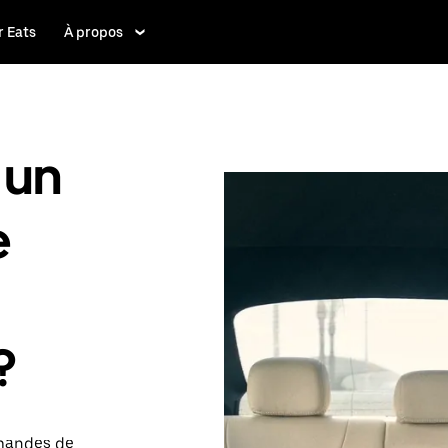
 Eats
À propos
 un
e
?
emandes de