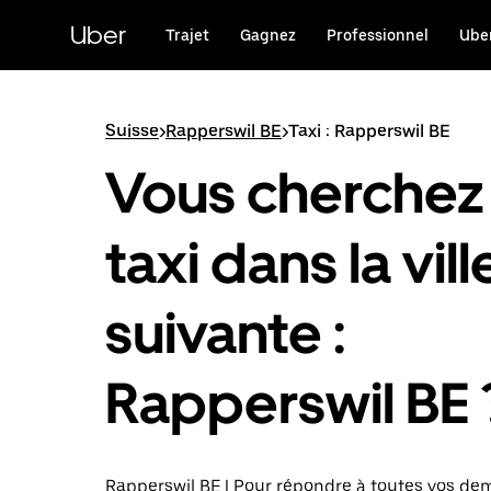
Passer
au
Uber
Trajet
Gagnez
Professionnel
Uber
contenu
principal
Suisse
>
Rapperswil BE
>
Taxi : Rapperswil BE
Vous cherchez
taxi dans la vill
suivante :
Rapperswil BE 
Rapperswil BE | Pour répondre à toutes vos d