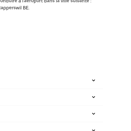
onduire à l'aéroport dans la ville suivante :
apperswil BE.