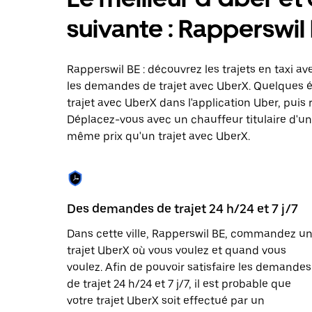
le
calendrier
suivante : Rapperswil
et
sélectionner
une
date.
Rapperswil BE : découvrez les trajets en taxi av
Appuyez
les demandes de trajet avec UberX. Quelques 
sur
trajet avec UberX dans l'application Uber, puis 
la
touche
Déplacez-vous avec un chauffeur titulaire d'une 
Échap
même prix qu'un trajet avec UberX.
pour
fermer
le
calendrier.
Des demandes de trajet 24 h/24 et 7 j/7
Dans cette ville, Rapperswil BE, commandez u
trajet UberX où vous voulez et quand vous
voulez. Afin de pouvoir satisfaire les demandes
de trajet 24 h/24 et 7 j/7, il est probable que
votre trajet UberX soit effectué par un