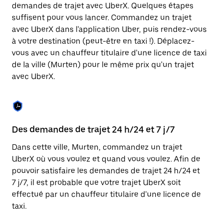
Appuyez
demandes de trajet avec UberX. Quelques étapes
sur
suffisent pour vous lancer. Commandez un trajet
la
touche
avec UberX dans l'application Uber, puis rendez-vous
Échap
à votre destination (peut-être en taxi !). Déplacez-
pour
vous avec un chauffeur titulaire d'une licence de taxi
fermer
le
de la ville (Murten) pour le même prix qu'un trajet
calendrier.
avec UberX.
Des demandes de trajet 24 h/24 et 7 j/7
Co
Dans cette ville, Murten, commandez un trajet
Ub
UberX où vous voulez et quand vous voulez. Afin de
pr
pouvoir satisfaire les demandes de trajet 24 h/24 et
ét
7 j/7, il est probable que votre trajet UberX soit
de
effectué par un chauffeur titulaire d'une licence de
d'
taxi.
be