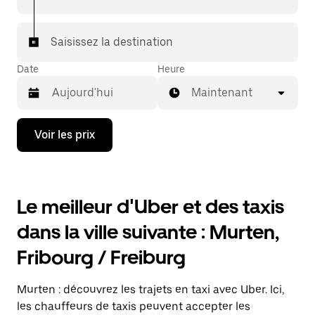
votre destination à bord d'un taxi.
Dans certaines villes de Suisse, pour vous assurer de
Saisissez la destination
bénéficier d'une mise en relation avec un taxi, vous
pouvez le demander dans l'application.
Date
Heure
Maintenant
Appuyez
Voir les prix
sur
la
flèche
vers
le
Le meilleur d'Uber et des taxis
bas
pour
dans la ville suivante : Murten,
ouvrir
le
Fribourg / Freiburg
calendrier
et
sélectionner
Murten : découvrez les trajets en taxi avec Uber. Ici,
une
date.
les chauffeurs de taxis peuvent accepter les