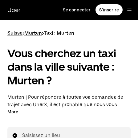
Passer
au
Uber
Se connecter
S'inscrire
contenu
principal
Suisse
>
Murten
>
Taxi : Murten
Vous cherchez un taxi
dans la ville suivante :
Murten ?
Murten | Pour répondre à toutes vos demandes de
trajet avec UberX, il est probable que nous vous
mettions en relation avec un chauffeur de taxi. Si tel
More
est le cas, vous continuerez à bénéficier de trajets à
prix abordables et de la même disponibilité (24 h/24
et 7 j/7), comme avec UberX, et pourrez rejoindre
Saisissez un lieu