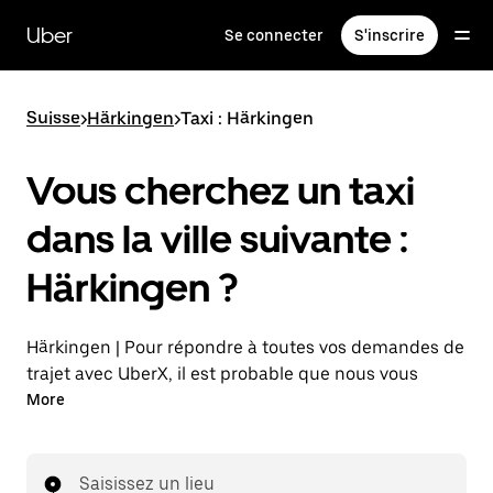
Passer
au
Uber
Se connecter
S'inscrire
contenu
principal
Suisse
>
Härkingen
>
Taxi : Härkingen
Vous cherchez un taxi
dans la ville suivante :
Härkingen ?
Härkingen | Pour répondre à toutes vos demandes de
trajet avec UberX, il est probable que nous vous
mettions en relation avec un chauffeur de taxi. Si tel
More
est le cas, vous continuerez à bénéficier de trajets à
prix abordables et de la même disponibilité (24 h/24
et 7 j/7), comme avec UberX, et pourrez rejoindre
Saisissez un lieu