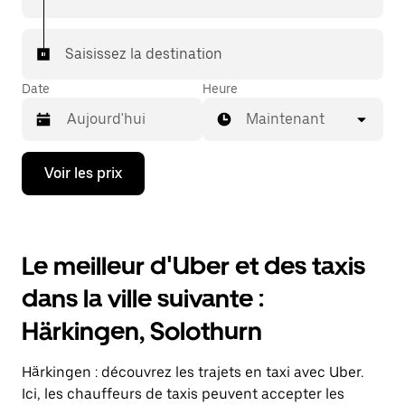
votre destination à bord d'un taxi.
Dans certaines villes de Suisse, pour vous assurer de
Saisissez la destination
bénéficier d'une mise en relation avec un taxi, vous
pouvez le demander dans l'application.
Date
Heure
Maintenant
Appuyez
Voir les prix
sur
la
flèche
vers
le
Le meilleur d'Uber et des taxis
bas
pour
dans la ville suivante :
ouvrir
le
Härkingen, Solothurn
calendrier
et
sélectionner
Härkingen : découvrez les trajets en taxi avec Uber.
une
date.
Ici, les chauffeurs de taxis peuvent accepter les