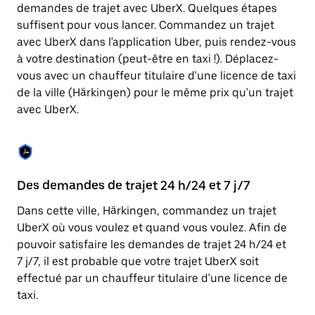
Appuyez
demandes de trajet avec UberX. Quelques étapes
sur
suffisent pour vous lancer. Commandez un trajet
la
touche
avec UberX dans l'application Uber, puis rendez-vous
Échap
à votre destination (peut-être en taxi !). Déplacez-
pour
vous avec un chauffeur titulaire d'une licence de taxi
fermer
le
de la ville (Härkingen) pour le même prix qu'un trajet
calendrier.
avec UberX.
Des demandes de trajet 24 h/24 et 7 j/7
Co
Dans cette ville, Härkingen, commandez un trajet
Ub
UberX où vous voulez et quand vous voulez. Afin de
pr
pouvoir satisfaire les demandes de trajet 24 h/24 et
qu
7 j/7, il est probable que votre trajet UberX soit
fo
effectué par un chauffeur titulaire d'une licence de
d'
taxi.
de