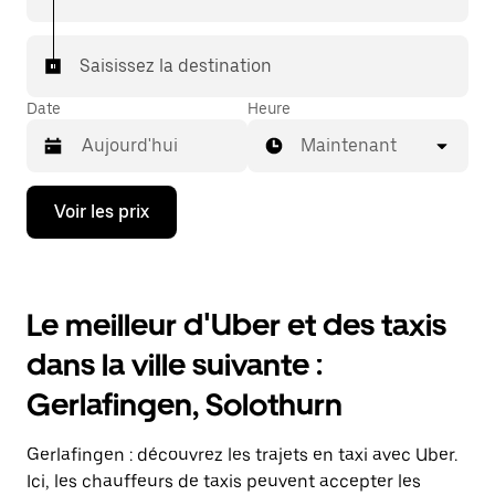
votre destination à bord d'un taxi.
Dans certaines villes de Suisse, pour vous assurer de
Saisissez la destination
bénéficier d'une mise en relation avec un taxi, vous
pouvez le demander dans l'application.
Date
Heure
Maintenant
Appuyez
Voir les prix
sur
la
flèche
vers
le
Le meilleur d'Uber et des taxis
bas
pour
dans la ville suivante :
ouvrir
le
Gerlafingen, Solothurn
calendrier
et
sélectionner
Gerlafingen : découvrez les trajets en taxi avec Uber.
une
date.
Ici, les chauffeurs de taxis peuvent accepter les