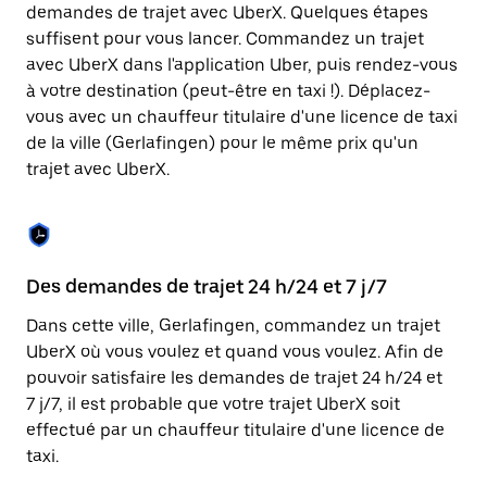
Appuyez
demandes de trajet avec UberX. Quelques étapes
sur
suffisent pour vous lancer. Commandez un trajet
la
touche
avec UberX dans l'application Uber, puis rendez-vous
Échap
à votre destination (peut-être en taxi !). Déplacez-
pour
vous avec un chauffeur titulaire d'une licence de taxi
fermer
le
de la ville (Gerlafingen) pour le même prix qu'un
calendrier.
trajet avec UberX.
Des demandes de trajet 24 h/24 et 7 j/7
Co
Dans cette ville, Gerlafingen, commandez un trajet
Ub
UberX où vous voulez et quand vous voulez. Afin de
pr
pouvoir satisfaire les demandes de trajet 24 h/24 et
qu
7 j/7, il est probable que votre trajet UberX soit
fo
effectué par un chauffeur titulaire d'une licence de
d'
taxi.
de