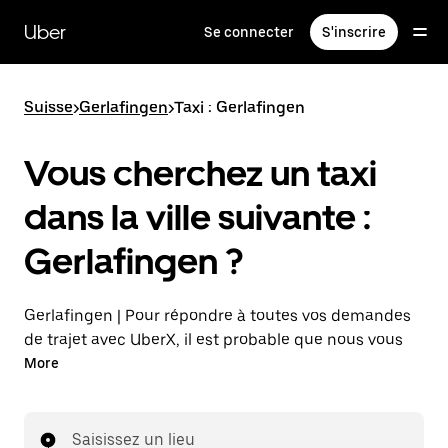
Passer
au
Uber
Se connecter
S'inscrire
contenu
principal
Suisse
>
Gerlafingen
>
Taxi : Gerlafingen
Vous cherchez un taxi
dans la ville suivante :
Gerlafingen ?
Gerlafingen | Pour répondre à toutes vos demandes
de trajet avec UberX, il est probable que nous vous
mettions en relation avec un chauffeur de taxi. Si tel
More
est le cas, vous continuerez à bénéficier de trajets à
prix abordables et de la même disponibilité (24 h/24
et 7 j/7), comme avec UberX, et pourrez rejoindre
Saisissez un lieu