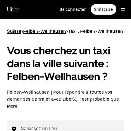
Passer
au
Uber
Se connecter
S'inscrire
contenu
principal
Suisse
>
Felben-Wellhausen
>
Taxi : Felben-Wellhausen
Vous cherchez un taxi
dans la ville suivante :
Felben-Wellhausen ?
Felben-Wellhausen | Pour répondre à toutes vos
demandes de trajet avec UberX, il est probable que
nous vous mettions en relation avec un chauffeur de
More
taxi. Si tel est le cas, vous continuerez à bénéficier de
trajets à prix abordables et de la même disponibilité
(24 h/24 et 7 j/7), comme avec UberX, et pourrez
Saisissez un lieu