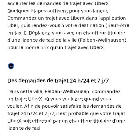
Appuyez
accepter les demandes de trajet avec UberX.
sur
Quelques étapes suffisent pour vous lancer.
la
touche
Commandez un trajet avec UberX dans l'application
Échap
Uber, puis rendez-vous à votre destination (peut-être
pour
en taxi !). Déplacez-vous avec un chauffeur titulaire
fermer
le
d'une licence de taxi de la ville (Felben-Wellhausen)
calendrier.
pour le même prix qu'un trajet avec UberX.
Des demandes de trajet 24 h/24 et 7 j/7
Co
Dans cette ville, Felben-Wellhausen, commandez
Ub
un trajet UberX où vous voulez et quand vous
pr
voulez. Afin de pouvoir satisfaire les demandes de
En
trajet 24 h/24 et 7 j/7, il est probable que votre trajet
fo
UberX soit effectué par un chauffeur titulaire d'une
d'
licence de taxi.
de