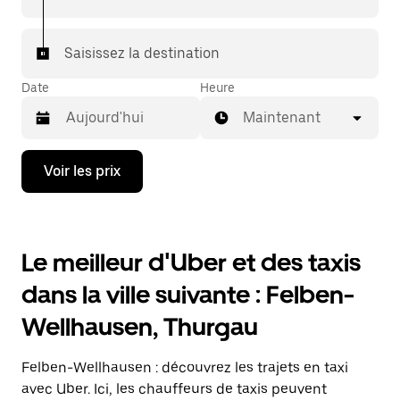
rejoindre votre destination à bord d'un taxi.
Dans certaines villes de Suisse, pour vous assurer de
Saisissez la destination
bénéficier d'une mise en relation avec un taxi, vous
pouvez le demander dans l'application.
Date
Heure
Maintenant
Appuyez
Voir les prix
sur
la
flèche
vers
le
Le meilleur d'Uber et des taxis
bas
pour
dans la ville suivante : Felben-
ouvrir
le
Wellhausen, Thurgau
calendrier
et
sélectionner
Felben-Wellhausen : découvrez les trajets en taxi
une
date.
avec Uber. Ici, les chauffeurs de taxis peuvent