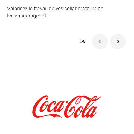
Bo
Valorisez le travail de vos collaborateurs en
vo
les encourageant.
so
1/5