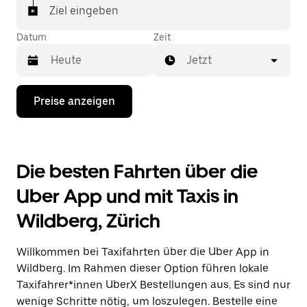
In einigen Städten der Schweiz kannst du in der
Ziel eingeben
Uber App gezielt ein Taxi bestellen, wenn du sicher
sein möchtest, dass dir ein Taxi für deine Fahrt
Datum
Zeit
zugewiesen wird.
Jetzt
Drücke
Preise anzeigen
die
Nach-
unten-
Taste,
um
Die besten Fahrten über die
mit
dem
Uber App und mit Taxis in
Kalender
zu
Wildberg, Zürich
interagieren
und
ein
Willkommen bei Taxifahrten über die Uber App in
Datum
auszuwählen.
Wildberg. Im Rahmen dieser Option führen lokale
Drücke
Taxifahrer*innen UberX Bestellungen aus. Es sind nur
die
wenige Schritte nötig, um loszulegen. Bestelle eine
Escape-