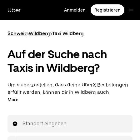
Direkt
zum
Uber
Anmelden
Registrieren
Hauptinhalt
Schweiz
>
Wildberg
>
Taxi Wildberg
Auf der Suche nach
Taxis in Wildberg?
Um sicherzustellen, dass deine UberX Bestellungen
erfüllt werden, können dir in Wildberg auch
lizenzierte Taxifahrer*innen zugewiesen werden. In
More
diesem Fall kannst du rund um die Uhr Fahrten
bestellen und erhältst dieselben erschwinglichen
Preise, die du von UberX kennst, während du mit
Standort eingeben
einem Taxi an dein Ziel gelangst.