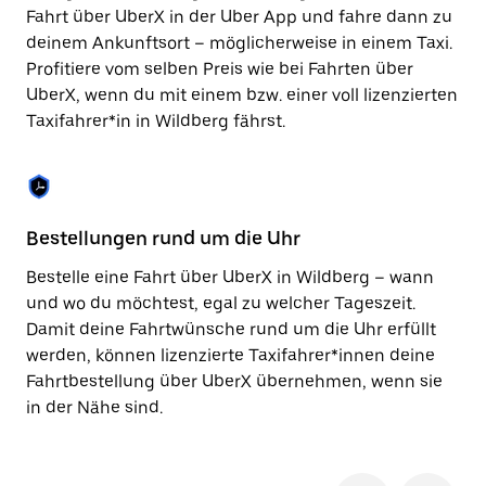
Taste,
Fahrt über UberX in der Uber App und fahre dann zu
um
deinem Ankunftsort – möglicherweise in einem Taxi.
den
Profitiere vom selben Preis wie bei Fahrten über
Kalender
zu
UberX, wenn du mit einem bzw. einer voll lizenzierten
schließen.
Taxifahrer*in in Wildberg fährst.
Bestellungen rund um die Uhr
Si
Bestelle eine Fahrt über UberX in Wildberg – wann
Be
und wo du möchtest, egal zu welcher Tageszeit.
Wi
Damit deine Fahrtwünsche rund um die Uhr erfüllt
ka
werden, können lizenzierte Taxifahrer*innen deine
No
Fahrtbestellung über UberX übernehmen, wenn sie
wä
in der Nähe sind.