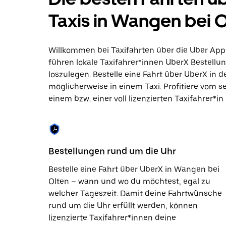
zu
interagieren
Taxis in Wangen bei O
und
ein
Datum
auszuwählen.
Willkommen bei Taxifahrten über die Uber App
Drücke
führen lokale Taxifahrer*innen UberX Bestellun
die
loszulegen. Bestelle eine Fahrt über UberX in
Escape-
Taste,
möglicherweise in einem Taxi. Profitiere vom s
um
einem bzw. einer voll lizenzierten Taxifahrer*in
den
Kalender
zu
schließen.
Bestellungen rund um die Uhr
Bestelle eine Fahrt über UberX in Wangen bei
Olten – wann und wo du möchtest, egal zu
welcher Tageszeit. Damit deine Fahrtwünsche
rund um die Uhr erfüllt werden, können
lizenzierte Taxifahrer*innen deine