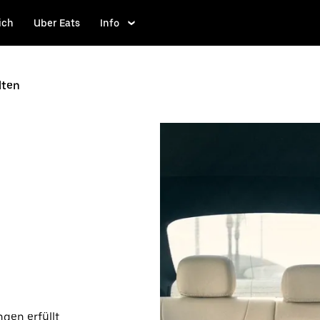
ich
Uber Eats
Info
lten
gen erfüllt