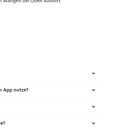
n Wangen bei Olten aushilft.
er App nutze?
be?