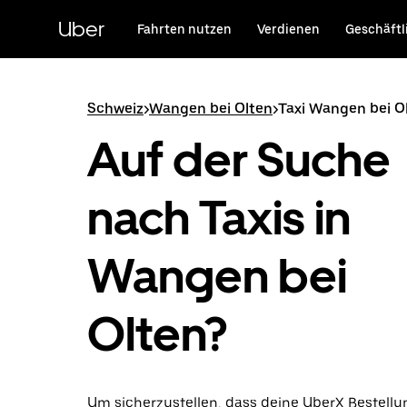
Direkt
zum
Uber
Fahrten nutzen
Verdienen
Geschäftl
Hauptinhalt
Schweiz
>
Wangen bei Olten
>
Taxi Wangen bei O
Auf der Suche
nach Taxis in
Wangen bei
Olten?
Um sicherzustellen, dass deine UberX Bestellun