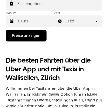
In einigen Städten der Schweiz kannst du in der
Ziel eingeben
Uber App gezielt ein Taxi bestellen, wenn du sicher
sein möchtest, dass dir ein Taxi für deine Fahrt
Datum
Zeit
zugewiesen wird.
Jetzt
Drücke
Preise anzeigen
die
Nach-
unten-
Taste,
um
Die besten Fahrten über die
mit
dem
Uber App und mit Taxis in
Kalender
zu
Wallisellen, Zürich
interagieren
und
ein
Willkommen bei Taxifahrten über die Uber App in
Datum
auszuwählen.
Wallisellen. Im Rahmen dieser Option führen lokale
Drücke
Taxifahrer*innen UberX Bestellungen aus. Es sind nur
die
wenige Schritte nötig, um loszulegen. Bestelle eine
Escape-