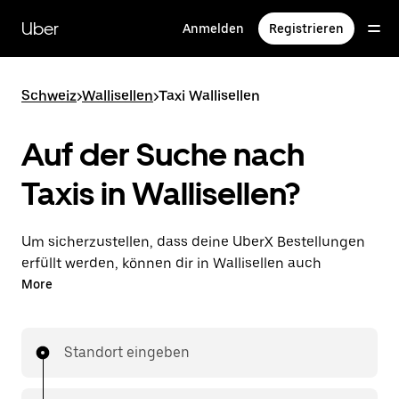
Direkt
zum
Uber
Anmelden
Registrieren
Hauptinhalt
Schweiz
>
Wallisellen
>
Taxi Wallisellen
Auf der Suche nach
Taxis in Wallisellen?
Um sicherzustellen, dass deine UberX Bestellungen
erfüllt werden, können dir in Wallisellen auch
lizenzierte Taxifahrer*innen zugewiesen werden. In
More
diesem Fall kannst du rund um die Uhr Fahrten
bestellen und erhältst dieselben erschwinglichen
Preise, die du von UberX kennst, während du mit
Standort eingeben
einem Taxi an dein Ziel gelangst.