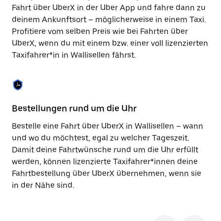
Taste,
Fahrt über UberX in der Uber App und fahre dann zu
um
deinem Ankunftsort – möglicherweise in einem Taxi.
den
Profitiere vom selben Preis wie bei Fahrten über
Kalender
zu
UberX, wenn du mit einem bzw. einer voll lizenzierten
schließen.
Taxifahrer*in in Wallisellen fährst.
Bestellungen rund um die Uhr
Si
Bestelle eine Fahrt über UberX in Wallisellen – wann
Be
und wo du möchtest, egal zu welcher Tageszeit.
Wa
Damit deine Fahrtwünsche rund um die Uhr erfüllt
Fi
werden, können lizenzierte Taxifahrer*innen deine
di
Fahrtbestellung über UberX übernehmen, wenn sie
wä
in der Nähe sind.