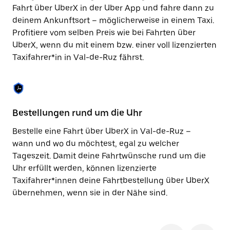
Taste,
Fahrt über UberX in der Uber App und fahre dann zu
um
deinem Ankunftsort – möglicherweise in einem Taxi.
den
Profitiere vom selben Preis wie bei Fahrten über
Kalender
zu
UberX, wenn du mit einem bzw. einer voll lizenzierten
schließen.
Taxifahrer*in in Val-de-Ruz fährst.
Bestellungen rund um die Uhr
Si
Bestelle eine Fahrt über UberX in Val-de-Ruz –
Be
wann und wo du möchtest, egal zu welcher
de
Tageszeit. Damit deine Fahrtwünsche rund um die
ka
Uhr erfüllt werden, können lizenzierte
No
Taxifahrer*innen deine Fahrtbestellung über UberX
wä
übernehmen, wenn sie in der Nähe sind.