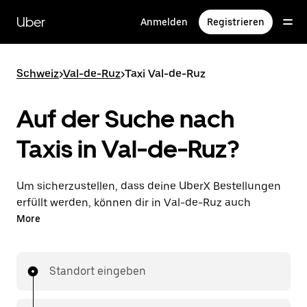
Direkt
zum
Uber
Anmelden
Registrieren
Hauptinhalt
Schweiz
>
Val-de-Ruz
>
Taxi Val-de-Ruz
Auf der Suche nach
Taxis in Val-de-Ruz?
Um sicherzustellen, dass deine UberX Bestellungen
erfüllt werden, können dir in Val-de-Ruz auch
lizenzierte Taxifahrer*innen zugewiesen werden. In
More
diesem Fall kannst du rund um die Uhr Fahrten
bestellen und erhältst dieselben erschwinglichen
Preise, die du von UberX kennst, während du mit
Standort eingeben
einem Taxi an dein Ziel gelangst.