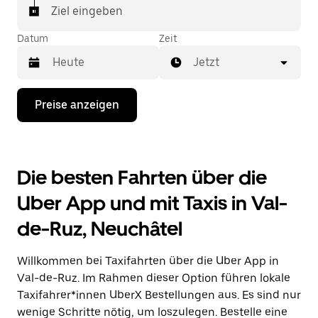
In einigen Städten der Schweiz kannst du in der
Ziel eingeben
Uber App gezielt ein Taxi bestellen, wenn du sicher
sein möchtest, dass dir ein Taxi für deine Fahrt
Datum
Zeit
zugewiesen wird.
Jetzt
Drücke
Preise anzeigen
die
Nach-
unten-
Taste,
um
Die besten Fahrten über die
mit
dem
Uber App und mit Taxis in Val-
Kalender
zu
de-Ruz, Neuchâtel
interagieren
und
ein
Willkommen bei Taxifahrten über die Uber App in
Datum
auszuwählen.
Val-de-Ruz. Im Rahmen dieser Option führen lokale
Drücke
Taxifahrer*innen UberX Bestellungen aus. Es sind nur
die
wenige Schritte nötig, um loszulegen. Bestelle eine
Escape-