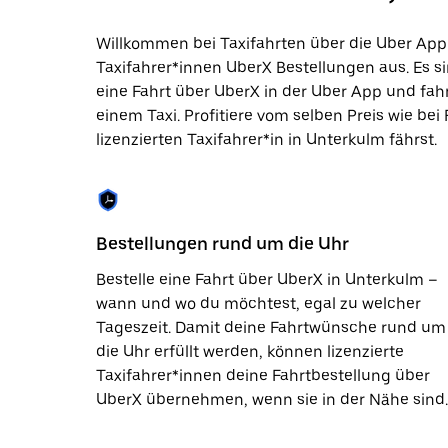
Datum
auszuwählen.
Willkommen bei Taxifahrten über die Uber App
Drücke
Taxifahrer*innen UberX Bestellungen aus. Es si
die
Escape-
eine Fahrt über UberX in der Uber App und fa
Taste,
einem Taxi. Profitiere vom selben Preis wie bei
um
lizenzierten Taxifahrer*in in Unterkulm fährst.
den
Kalender
zu
schließen.
Bestellungen rund um die Uhr
Bestelle eine Fahrt über UberX in Unterkulm –
wann und wo du möchtest, egal zu welcher
Tageszeit. Damit deine Fahrtwünsche rund um
die Uhr erfüllt werden, können lizenzierte
Taxifahrer*innen deine Fahrtbestellung über
UberX übernehmen, wenn sie in der Nähe sind.