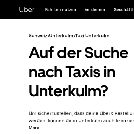
Direkt
zum
Uber
Fahrten nutzen
Verdienen
Geschäftl
Hauptinhalt
Schweiz
>
Unterkulm
>
Taxi Unterkulm
Auf der Suche
nach Taxis in
Unterkulm?
Um sicherzustellen, dass deine UberX Bestellun
werden, können dir in Unterkulm auch lizenzie
Taxifahrer*innen zugewiesen werden. In diesem
More