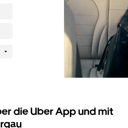
ltst
UberX
 gelangst.
er Uber App
 möchtest,
rd.
ber die Uber App und mit
argau