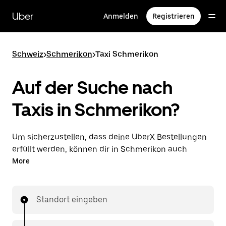
Direkt
zum
Uber
Anmelden
Registrieren
Hauptinhalt
Schweiz
>
Schmerikon
>
Taxi Schmerikon
Auf der Suche nach
Taxis in Schmerikon?
Um sicherzustellen, dass deine UberX Bestellungen
erfüllt werden, können dir in Schmerikon auch
lizenzierte Taxifahrer*innen zugewiesen werden. In
More
diesem Fall kannst du rund um die Uhr Fahrten
bestellen und erhältst dieselben erschwinglichen
Preise, die du von UberX kennst, während du mit
Standort eingeben
einem Taxi an dein Ziel gelangst.