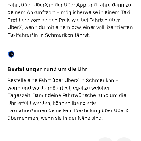
Taste,
Fahrt über UberX in der Uber App und fahre dann zu
um
deinem Ankunftsort – möglicherweise in einem Taxi.
den
Profitiere vom selben Preis wie bei Fahrten über
Kalender
zu
UberX, wenn du mit einem bzw. einer voll lizenzierten
schließen.
Taxifahrer*in in Schmerikon fährst.
Bestellungen rund um die Uhr
Si
Bestelle eine Fahrt über UberX in Schmerikon –
Be
wann und wo du möchtest, egal zu welcher
Sc
Tageszeit. Damit deine Fahrtwünsche rund um die
Fi
Uhr erfüllt werden, können lizenzierte
di
Taxifahrer*innen deine Fahrtbestellung über UberX
wä
übernehmen, wenn sie in der Nähe sind.