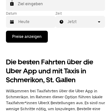
In einigen Städten der Schweiz kannst du in der
Ziel eingeben
Uber App gezielt ein Taxi bestellen, wenn du sicher
sein möchtest, dass dir ein Taxi für deine Fahrt
Datum
Zeit
zugewiesen wird.
Jetzt
Drücke
Preise anzeigen
die
Nach-
unten-
Taste,
um
Die besten Fahrten über die
mit
dem
Uber App und mit Taxis in
Kalender
zu
Schmerikon, St. Gallen
interagieren
und
ein
Willkommen bei Taxifahrten über die Uber App in
Datum
auszuwählen.
Schmerikon. Im Rahmen dieser Option führen lokale
Drücke
Taxifahrer*innen UberX Bestellungen aus. Es sind nur
die
wenige Schritte nötig, um loszulegen. Bestelle eine
Escape-