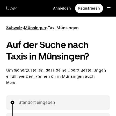
Direkt
zum
Uber
Anmelden
Registrieren
Hauptinhalt
Schweiz
>
Münsingen
>
Taxi Münsingen
Auf der Suche nach
Taxis in Münsingen?
Um sicherzustellen, dass deine UberX Bestellungen
erfüllt werden, können dir in Münsingen auch
lizenzierte Taxifahrer*innen zugewiesen werden. In
More
diesem Fall kannst du rund um die Uhr Fahrten
bestellen und erhältst dieselben erschwinglichen
Preise, die du von UberX kennst, während du mit
Standort eingeben
einem Taxi an dein Ziel gelangst.