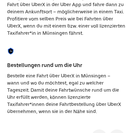
Taste,
Fahrt über UberX in der Uber App und fahre dann zu
um
deinem Ankunftsort – möglicherweise in einem Taxi.
den
Profitiere vom selben Preis wie bei Fahrten über
Kalender
zu
UberX, wenn du mit einem bzw. einer voll lizenzierten
schließen.
Taxifahrer*in in Münsingen fährst.
Bestellungen rund um die Uhr
Si
Bestelle eine Fahrt über UberX in Münsingen –
Be
wann und wo du möchtest, egal zu welcher
Mü
Tageszeit. Damit deine Fahrtwünsche rund um die
Fi
Uhr erfüllt werden, können lizenzierte
di
Taxifahrer*innen deine Fahrtbestellung über UberX
wä
übernehmen, wenn sie in der Nähe sind.