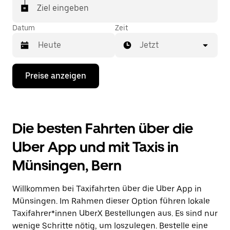
In einigen Städten der Schweiz kannst du in der
Ziel eingeben
Uber App gezielt ein Taxi bestellen, wenn du sicher
sein möchtest, dass dir ein Taxi für deine Fahrt
Datum
Zeit
zugewiesen wird.
Jetzt
Drücke
Preise anzeigen
die
Nach-
unten-
Taste,
um
Die besten Fahrten über die
mit
dem
Uber App und mit Taxis in
Kalender
zu
Münsingen, Bern
interagieren
und
ein
Willkommen bei Taxifahrten über die Uber App in
Datum
auszuwählen.
Münsingen. Im Rahmen dieser Option führen lokale
Drücke
Taxifahrer*innen UberX Bestellungen aus. Es sind nur
die
wenige Schritte nötig, um loszulegen. Bestelle eine
Escape-