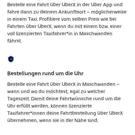
Taste,
Bestelle eine Fahrt über UberX in der Uber App und
um
fahre dann zu deinem Ankunftsort – möglicherweise
den
in einem Taxi. Profitiere vom selben Preis wie bei
Kalender
zu
Fahrten über UberX, wenn du mit einem bzw. einer
schließen.
voll lizenzierten Taxifahrer*in in Maschwanden
fährst.
Bestellungen rund um die Uhr
Si
Bestelle eine Fahrt über UberX in Maschwanden –
Be
wann und wo du möchtest, egal zu welcher
Ma
Tageszeit. Damit deine Fahrtwünsche rund um die
Fi
Uhr erfüllt werden, können lizenzierte
di
Taxifahrer*innen deine Fahrtbestellung über UberX
wä
übernehmen, wenn sie in der Nähe sind.