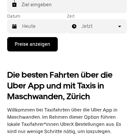
In einigen Städten der Schweiz kannst du in der
Ziel eingeben
Uber App gezielt ein Taxi bestellen, wenn du sicher
sein möchtest, dass dir ein Taxi für deine Fahrt
Datum
Zeit
zugewiesen wird.
Jetzt
Drücke
Preise anzeigen
die
Nach-
unten-
Taste,
um
Die besten Fahrten über die
mit
dem
Uber App und mit Taxis in
Kalender
zu
Maschwanden, Zürich
interagieren
und
ein
Willkommen bei Taxifahrten über die Uber App in
Datum
auszuwählen.
Maschwanden. Im Rahmen dieser Option führen
Drücke
lokale Taxifahrer*innen UberX Bestellungen aus. Es
die
sind nur wenige Schritte nötig, um loszulegen.
Escape-