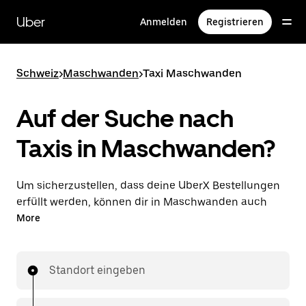
Direkt
zum
Uber
Anmelden
Registrieren
Hauptinhalt
Schweiz
>
Maschwanden
>
Taxi Maschwanden
Auf der Suche nach
Taxis in Maschwanden?
Um sicherzustellen, dass deine UberX Bestellungen
erfüllt werden, können dir in Maschwanden auch
lizenzierte Taxifahrer*innen zugewiesen werden. In
More
diesem Fall kannst du rund um die Uhr Fahrten
bestellen und erhältst dieselben erschwinglichen
Preise, die du von UberX kennst, während du mit
Standort eingeben
einem Taxi an dein Ziel gelangst.