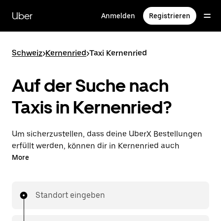
Direkt
zum
Uber
Anmelden
Registrieren
Hauptinhalt
Schweiz
>
Kernenried
>
Taxi Kernenried
Auf der Suche nach
Taxis in Kernenried?
Um sicherzustellen, dass deine UberX Bestellungen
erfüllt werden, können dir in Kernenried auch
lizenzierte Taxifahrer*innen zugewiesen werden. In
More
diesem Fall kannst du rund um die Uhr Fahrten
bestellen und erhältst dieselben erschwinglichen
Preise, die du von UberX kennst, während du mit
Standort eingeben
einem Taxi an dein Ziel gelangst.