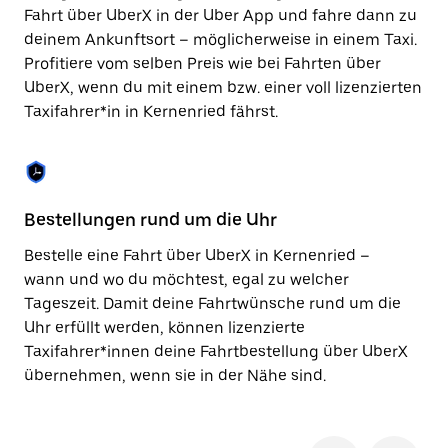
Taste,
Fahrt über UberX in der Uber App und fahre dann zu
um
deinem Ankunftsort – möglicherweise in einem Taxi.
den
Profitiere vom selben Preis wie bei Fahrten über
Kalender
zu
UberX, wenn du mit einem bzw. einer voll lizenzierten
schließen.
Taxifahrer*in in Kernenried fährst.
Bestellungen rund um die Uhr
Si
Bestelle eine Fahrt über UberX in Kernenried –
Be
wann und wo du möchtest, egal zu welcher
Ke
Tageszeit. Damit deine Fahrtwünsche rund um die
Fi
Uhr erfüllt werden, können lizenzierte
di
Taxifahrer*innen deine Fahrtbestellung über UberX
wä
übernehmen, wenn sie in der Nähe sind.