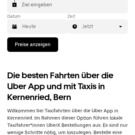
In einigen Städten der Schweiz kannst du in der
Ziel eingeben
Uber App gezielt ein Taxi bestellen, wenn du sicher
sein möchtest, dass dir ein Taxi für deine Fahrt
Datum
Zeit
zugewiesen wird.
Jetzt
Drücke
Preise anzeigen
die
Nach-
unten-
Taste,
um
Die besten Fahrten über die
mit
dem
Uber App und mit Taxis in
Kalender
zu
Kernenried, Bern
interagieren
und
ein
Willkommen bei Taxifahrten über die Uber App in
Datum
auszuwählen.
Kernenried. Im Rahmen dieser Option führen lokale
Drücke
Taxifahrer*innen UberX Bestellungen aus. Es sind nur
die
wenige Schritte nötig, um loszulegen. Bestelle eine
Escape-