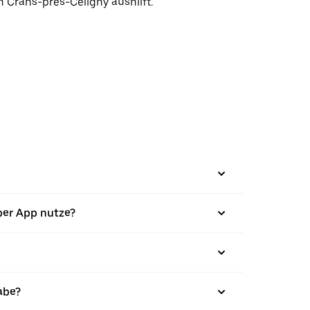
n Crans-près-Céligny aushilft.
ber App nutze?
abe?