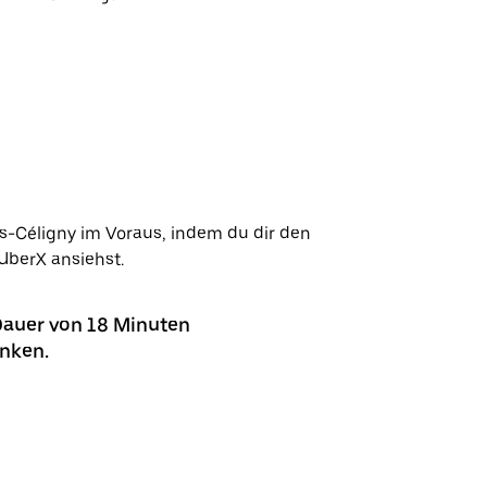
ès-Céligny im Voraus, indem du dir den
UberX ansiehst.
Dauer von 18 Minuten
anken.