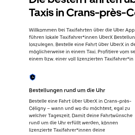
zu
interagieren
Taxis in Crans-près-
und
ein
Datum
auszuwählen.
Willkommen bei Taxifahrten über die Uber App
Drücke
führen lokale Taxifahrer*innen UberX Bestellun
die
loszulegen. Bestelle eine Fahrt über UberX in
Escape-
Taste,
möglicherweise in einem Taxi. Profitiere vom s
um
einem bzw. einer voll lizenzierten Taxifahrer*in
den
Kalender
zu
schließen.
Bestellungen rund um die Uhr
Bestelle eine Fahrt über UberX in Crans-près-
Céligny – wann und wo du möchtest, egal zu
welcher Tageszeit. Damit deine Fahrtwünsche
rund um die Uhr erfüllt werden, können
lizenzierte Taxifahrer*innen deine