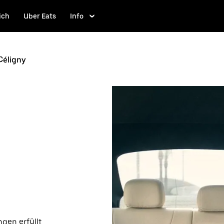
ich
Uber Eats
Info
Céligny
gen erfüllt