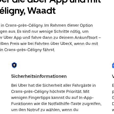
Céligny, Waadt
 in Crans-près-Céligny. Im Rahmen dieser Option
gen aus. Es sind nur wenige Schritte nötig, um
 der Uber App und fahre dann zu deinem Ankunftsort –
elben Preis wie bei Fahrten über UberX, wenn du mit
 in Crans-près-Céligny fährst.
Sicherheitsinformationen
Bei Uber hat die Sicherheit aller Fahrgäste in
E
Crans-près-Céligny höchste Priorität. Mit
p
wenigen Fingertipps kannst du auf In-App-
G
Funktionen wie die Notfallhilfe-Taste zugreifen,
D
um den Notruf zu wählen, wenn du