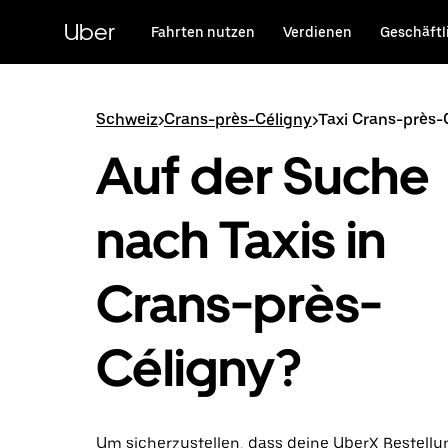
Direkt
zum
Uber
Fahrten nutzen
Verdienen
Geschäftl
Hauptinhalt
Schweiz
>
Crans-près-Céligny
>
Taxi Crans-près-
Auf der Suche
nach Taxis in
Crans-près-
Céligny?
Um sicherzustellen, dass deine UberX Bestellun