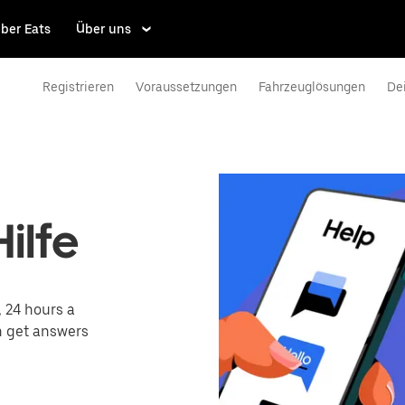
ber Eats
Über uns
Registrieren
Voraussetzungen
Fahrzeuglösungen
Dei
ilfe
, 24 hours a
n get answers