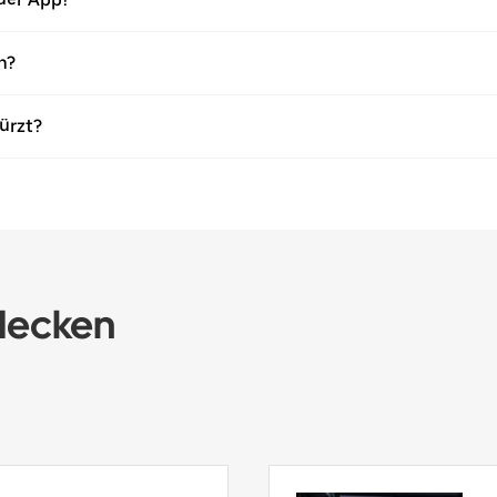
n?
ürzt?
decken