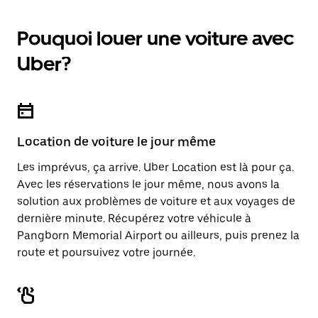
calendrier
une
et
date.
sélectionner
Pouquoi louer une voiture avec
Appuyez
une
sur
date.
Uber?
la
Appuyez
touche
sur
d'échappement
la
pour
touche
fermer
d'échappement
le
pour
calendrier.
Location de voiture le jour même
fermer
le
Les imprévus, ça arrive. Uber Location est là pour ça.
calendrier.
Avec les réservations le jour même, nous avons la
solution aux problèmes de voiture et aux voyages de
dernière minute. Récupérez votre véhicule à
Pangborn Memorial Airport ou ailleurs, puis prenez la
route et poursuivez votre journée.