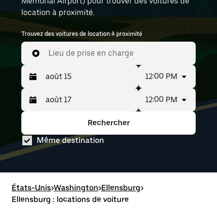
Memorial Airport) pour trouver des voitures de
location à proximité.
Trouvez des voitures de location à proximité
Lieu de prise en charge
12:00 PM
12:00 PM
Appuyez
Période
sur
sélectionnée :
la
août
Rechercher
Appuyez
Période
flèche
15
sur
sélectionnée :
vers
au août
Même destination
la
août
le
17
flèche
15
bas
vers
au août
pour
le
17
interagir
bas
avec
pour
États-Unis
le
>
Washington
>
Ellensburg
>
interagir
calendrier
Ellensburg : locations de voiture
avec
et
le
sélectionner