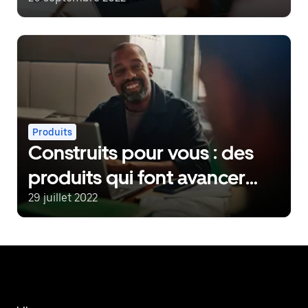
conçues pour votre
entreprise
Produits
Construits pour vous : des
produits qui font avancer
votre entreprise (partie 1)
29 juillet 2022