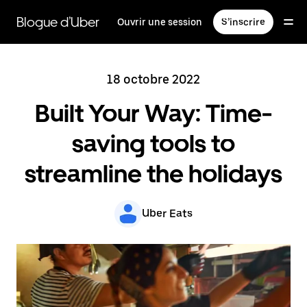
Passer
au
Blogue d’Uber
Ouvrir une session
S’inscrire
contenu
principal
18 octobre 2022
Built Your Way: Time-
saving tools to
streamline the holidays
Uber Eats