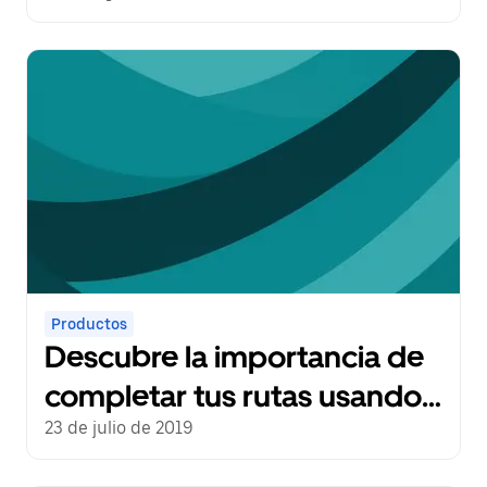
Productos
Descubre la importancia de
completar tus rutas usando
la aplicación para solicitar
23 de julio de 2019
viajes con Uber