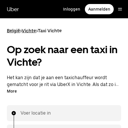
Doorgaan
naar
Uber
Inloggen
Aanmelden
hoofdinhoud
België
>
Vichte
>
Taxi Vichte
Op zoek naar een taxi in
Vichte?
Het kan zijn dat je aan een taxichauffeur wordt
gematcht voor je rit via UberX in Vichte. Als dat zo is,
profiteer je van dezelfde 24/7 beschikbaarheid en
More
betaalbare prijzen die je van UberX gewend bent,
maar ga je met een taxi naar je bestemming.
Voer locatie in