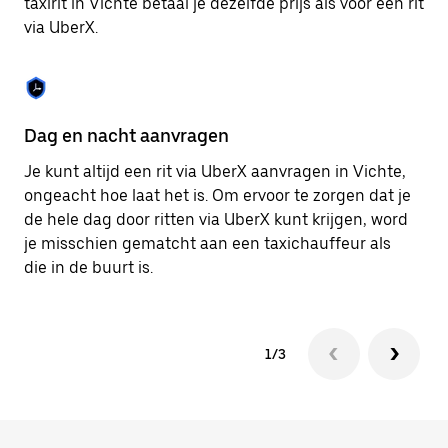
taxirit in Vichte betaal je dezelfde prijs als voor een rit
om
via UberX.
de
agenda
te
sluiten.
Dag en nacht aanvragen
Ve
Je kunt altijd een rit via UberX aanvragen in Vichte,
Ub
ongeacht hoe laat het is. Om ervoor te zorgen dat je
pa
de hele dag door ritten via UberX kunt krijgen, word
al
je misschien gematcht aan een taxichauffeur als
bi
die in de buurt is.
ku
1/3