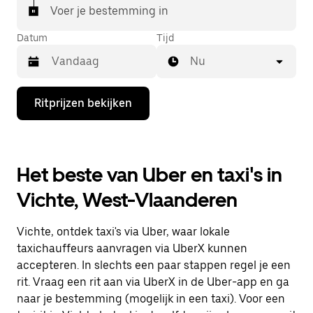
Voer je bestemming in
Datum
Tijd
Nu
Druk
Ritprijzen bekijken
op
de
pijl
omlaag
om
Het beste van Uber en taxi's in
de
agenda
Vichte, West-Vlaanderen
te
openen
en
Vichte, ontdek taxi's via Uber, waar lokale
een
datum
taxichauffeurs aanvragen via UberX kunnen
te
accepteren. In slechts een paar stappen regel je een
selecteren.
rit. Vraag een rit aan via UberX in de Uber-app en ga
Druk
op
naar je bestemming (mogelijk in een taxi). Voor een
Escape