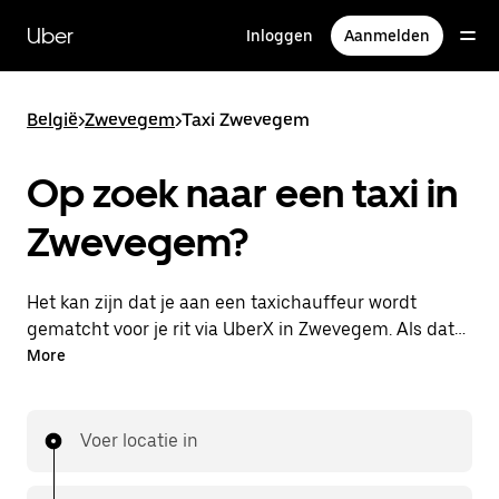
Doorgaan
naar
Uber
Inloggen
Aanmelden
hoofdinhoud
België
>
Zwevegem
>
Taxi Zwevegem
Op zoek naar een taxi in
Zwevegem?
Het kan zijn dat je aan een taxichauffeur wordt
gematcht voor je rit via UberX in Zwevegem. Als dat
zo is, profiteer je van dezelfde 24/7 beschikbaarheid
More
en betaalbare prijzen die je van UberX gewend bent,
maar ga je met een taxi naar je bestemming.
Voer locatie in