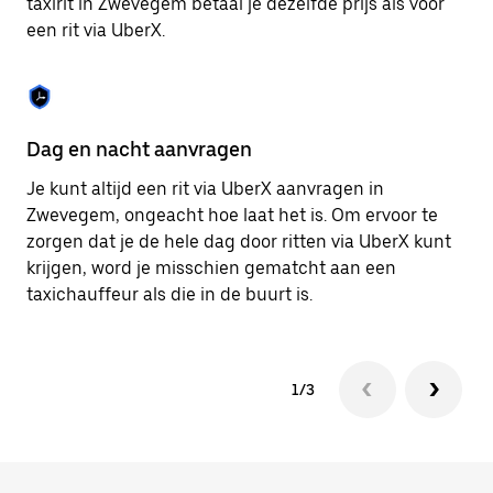
taxirit in Zwevegem betaal je dezelfde prijs als voor
om
een rit via UberX.
de
agenda
te
sluiten.
Dag en nacht aanvragen
Ve
Je kunt altijd een rit via UberX aanvragen in
Ub
Zwevegem, ongeacht hoe laat het is. Om ervoor te
pa
zorgen dat je de hele dag door ritten via UberX kunt
al
krijgen, word je misschien gematcht aan een
bi
taxichauffeur als die in de buurt is.
ku
1/3