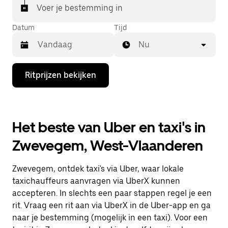
Voer je bestemming in
Datum
Tijd
Nu
Druk
Ritprijzen bekijken
op
de
pijl
omlaag
om
Het beste van Uber en taxi's in
de
agenda
Zwevegem, West-Vlaanderen
te
openen
en
Zwevegem, ontdek taxi's via Uber, waar lokale
een
datum
taxichauffeurs aanvragen via UberX kunnen
te
accepteren. In slechts een paar stappen regel je een
selecteren.
rit. Vraag een rit aan via UberX in de Uber-app en ga
Druk
op
naar je bestemming (mogelijk in een taxi). Voor een
Escape