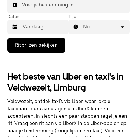
Voer je bestemming in
Datum
Tijd
Nu
Druk
Ritprijzen bekijken
op
de
pijl
omlaag
om
Het beste van Uber en taxi's in
de
agenda
Veldwezelt, Limburg
te
openen
en
Veldwezelt, ontdek taxi's via Uber, waar lokale
een
datum
taxichauffeurs aanvragen via UberX kunnen
te
accepteren. In slechts een paar stappen regel je een
selecteren.
rit. Vraag een rit aan via UberX in de Uber-app en ga
Druk
op
naar je bestemming (mogelijk in een taxi). Voor een
Escape