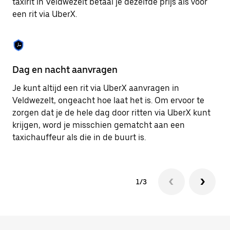
taxirit in Veldwezelt betaal je dezelfde prijs als voor
om
een rit via UberX.
de
agenda
te
sluiten.
Dag en nacht aanvragen
Ve
Je kunt altijd een rit via UberX aanvragen in
Ub
Veldwezelt, ongeacht hoe laat het is. Om ervoor te
pa
zorgen dat je de hele dag door ritten via UberX kunt
al
krijgen, word je misschien gematcht aan een
bi
taxichauffeur als die in de buurt is.
ku
1/3