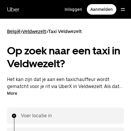
Doorgaan
naar
Uber
Inloggen
Aanmelden
hoofdinhoud
België
>
Veldwezelt
>
Taxi Veldwezelt
Op zoek naar een taxi in
Veldwezelt?
Het kan zijn dat je aan een taxichauffeur wordt
gematcht voor je rit via UberX in Veldwezelt. Als dat
zo is, profiteer je van dezelfde 24/7 beschikbaarheid
More
en betaalbare prijzen die je van UberX gewend bent,
maar ga je met een taxi naar je bestemming.
Voer locatie in