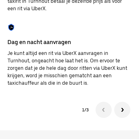
taxirit in Turnhout betaal je dezelfde prijs als voor
om
een rit via UberX.
de
agenda
te
sluiten.
Dag en nacht aanvragen
Ve
Je kunt altijd een rit via UberX aanvragen in
Ub
Turnhout, ongeacht hoe laat het is. Om ervoor te
pa
zorgen dat je de hele dag door ritten via UberX kunt
al
krijgen, word je misschien gematcht aan een
bi
taxichauffeur als die in de buurt is.
ku
1/3