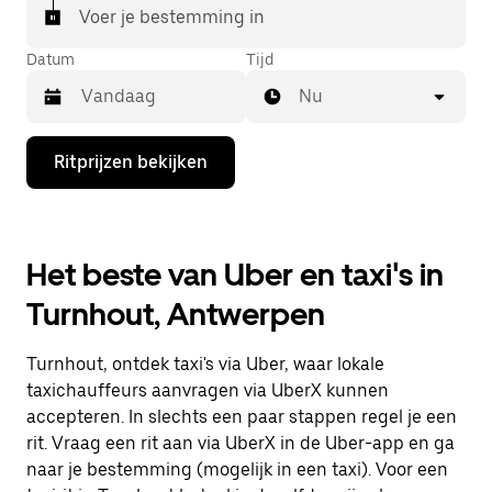
Voer je bestemming in
Datum
Tijd
Nu
Druk
Ritprijzen bekijken
op
de
pijl
omlaag
om
Het beste van Uber en taxi's in
de
agenda
Turnhout, Antwerpen
te
openen
en
Turnhout, ontdek taxi's via Uber, waar lokale
een
datum
taxichauffeurs aanvragen via UberX kunnen
te
accepteren. In slechts een paar stappen regel je een
selecteren.
rit. Vraag een rit aan via UberX in de Uber-app en ga
Druk
op
naar je bestemming (mogelijk in een taxi). Voor een
Escape