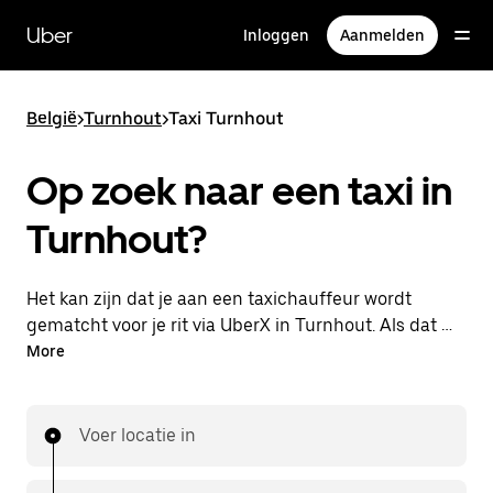
Doorgaan
naar
Uber
Inloggen
Aanmelden
hoofdinhoud
België
>
Turnhout
>
Taxi Turnhout
Op zoek naar een taxi in
Turnhout?
Het kan zijn dat je aan een taxichauffeur wordt
gematcht voor je rit via UberX in Turnhout. Als dat zo
is, profiteer je van dezelfde 24/7 beschikbaarheid en
More
betaalbare prijzen die je van UberX gewend bent,
maar ga je met een taxi naar je bestemming.
Voer locatie in