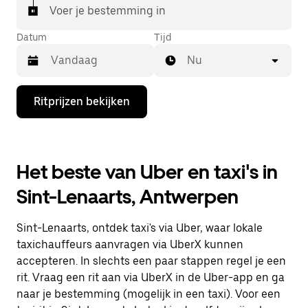
Voer je bestemming in
Datum
Tijd
Nu
Druk
Ritprijzen bekijken
op
de
pijl
omlaag
om
Het beste van Uber en taxi's in
de
agenda
Sint-Lenaarts, Antwerpen
te
openen
en
Sint-Lenaarts, ontdek taxi's via Uber, waar lokale
een
datum
taxichauffeurs aanvragen via UberX kunnen
te
accepteren. In slechts een paar stappen regel je een
selecteren.
rit. Vraag een rit aan via UberX in de Uber-app en ga
Druk
op
naar je bestemming (mogelijk in een taxi). Voor een
Escape