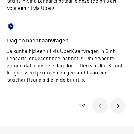
taxirit in Sint-Lenaarts betaal je dezelfde prijs als
om
voor een rit via UberX.
de
agenda
te
sluiten.
Dag en nacht aanvragen
Ve
Je kunt altijd een rit via UberX aanvragen in Sint-
Ub
Lenaarts, ongeacht hoe laat het is. Om ervoor te
pa
zorgen dat je de hele dag door ritten via UberX kunt
vi
krijgen, word je misschien gematcht aan een
hu
taxichauffeur als die in de buurt is.
ku
1/3