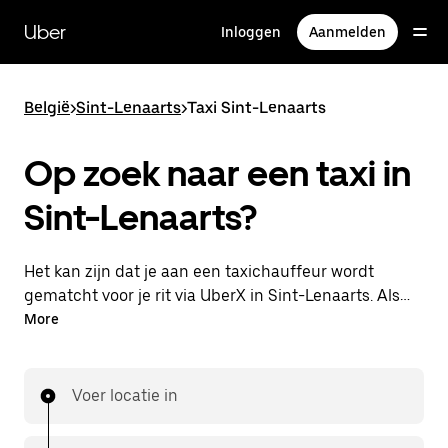
Doorgaan
naar
Uber
Inloggen
Aanmelden
hoofdinhoud
België
>
Sint-Lenaarts
>
Taxi Sint-Lenaarts
Op zoek naar een taxi in
Sint-Lenaarts?
Het kan zijn dat je aan een taxichauffeur wordt
gematcht voor je rit via UberX in Sint-Lenaarts. Als
dat zo is, profiteer je van dezelfde 24/7
More
beschikbaarheid en betaalbare prijzen die je van
UberX gewend bent, maar ga je met een taxi naar
je bestemming.
Voer locatie in