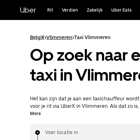
Doorgaan
naar
Uber
Rit
Verdien
Zakelijk
Uber Eats
hoofdinhoud
België
>
Vlimmeren
>
Taxi Vlimmeren
Op zoek naar 
taxi in Vlimme
Het kan zijn dat je aan een taxichauffeur word
voor je rit via UberX in Vlimmeren. Als dat zo is,
van dezelfde 24/7 beschikbaarheid en betaalba
More
die je van UberX gewend bent, maar ga je met 
naar je bestemming.
Voer locatie in