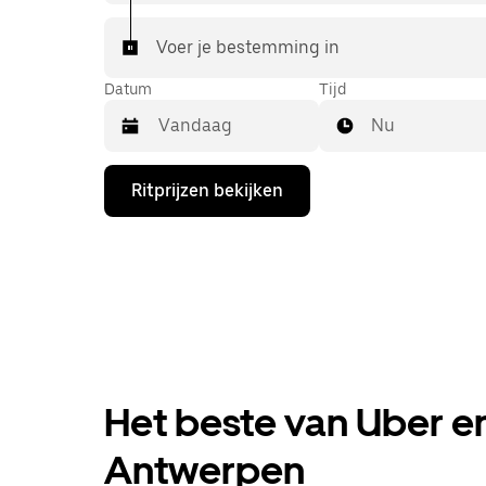
Voer je bestemming in
Datum
Tijd
Nu
Druk
Ritprijzen bekijken
op
de
pijl
omlaag
om
de
agenda
te
openen
en
een
Het beste van Uber en
datum
te
selecteren.
Antwerpen
Druk