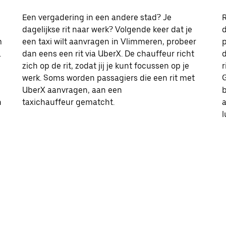
Een vergadering in een andere stad? Je
R
dagelijkse rit naar werk? Volgende keer dat je
d
m
een taxi wilt aanvragen in Vlimmeren, probeer
p
.
dan eens een rit via UberX. De chauffeur richt
d
zich op de rit, zodat jij je kunt focussen op je
r
werk. Soms worden passagiers die een rit met
G
UberX aanvragen, aan een
b
n
taxichauffeur gematcht.
l