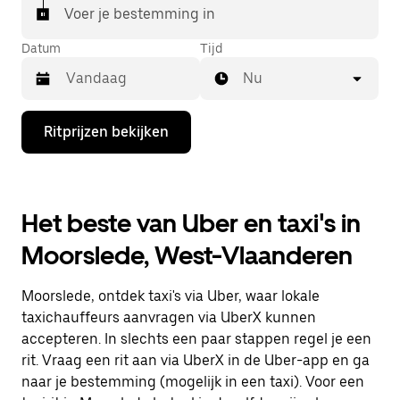
Voer je bestemming in
Datum
Tijd
Nu
Druk
Ritprijzen bekijken
op
de
pijl
omlaag
om
Het beste van Uber en taxi's in
de
agenda
Moorslede, West-Vlaanderen
te
openen
en
Moorslede, ontdek taxi's via Uber, waar lokale
een
datum
taxichauffeurs aanvragen via UberX kunnen
te
accepteren. In slechts een paar stappen regel je een
selecteren.
rit. Vraag een rit aan via UberX in de Uber-app en ga
Druk
op
naar je bestemming (mogelijk in een taxi). Voor een
Escape