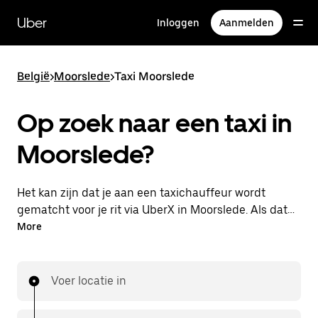
Doorgaan
naar
Uber
Inloggen
Aanmelden
hoofdinhoud
België
>
Moorslede
>
Taxi Moorslede
Op zoek naar een taxi in
Moorslede?
Het kan zijn dat je aan een taxichauffeur wordt
gematcht voor je rit via UberX in Moorslede. Als dat
zo is, profiteer je van dezelfde 24/7 beschikbaarheid
More
en betaalbare prijzen die je van UberX gewend bent,
maar ga je met een taxi naar je bestemming.
Voer locatie in