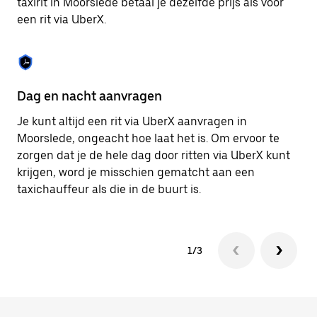
taxirit in Moorslede betaal je dezelfde prijs als voor
om
een rit via UberX.
de
agenda
te
sluiten.
Dag en nacht aanvragen
Ve
Je kunt altijd een rit via UberX aanvragen in
Ub
Moorslede, ongeacht hoe laat het is. Om ervoor te
pa
zorgen dat je de hele dag door ritten via UberX kunt
al
krijgen, word je misschien gematcht aan een
bi
taxichauffeur als die in de buurt is.
ku
1/3