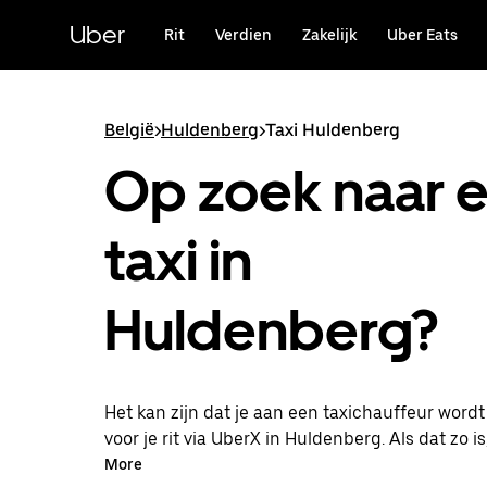
Doorgaan
naar
Uber
Rit
Verdien
Zakelijk
Uber Eats
hoofdinhoud
België
>
Huldenberg
>
Taxi Huldenberg
Op zoek naar 
taxi in
Huldenberg?
Het kan zijn dat je aan een taxichauffeur word
voor je rit via UberX in Huldenberg. Als dat zo is,
van dezelfde 24/7 beschikbaarheid en betaalba
More