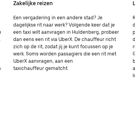
Zakelijke reizen
Een vergadering in een andere stad? Je
R
dagelijkse rit naar werk? Volgende keer dat je
d
m
een taxi wilt aanvragen in Huldenberg, probeer
p
.
dan eens een rit via UberX. De chauffeur richt
d
zich op de rit, zodat jij je kunt focussen op je
r
werk. Soms worden passagiers die een rit met
G
UberX aanvragen, aan een
b
n
taxichauffeur gematcht.
l