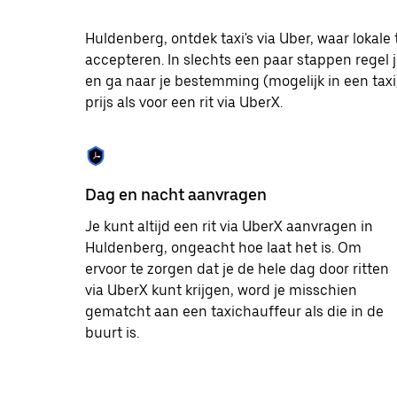
te
selecteren.
Huldenberg, ontdek taxi's via Uber, waar lokal
Druk
accepteren. In slechts een paar stappen regel j
op
Escape
en ga naar je bestemming (mogelijk in een taxi)
om
prijs als voor een rit via UberX.
de
agenda
te
sluiten.
Dag en nacht aanvragen
Je kunt altijd een rit via UberX aanvragen in
Huldenberg, ongeacht hoe laat het is. Om
ervoor te zorgen dat je de hele dag door ritten
via UberX kunt krijgen, word je misschien
gematcht aan een taxichauffeur als die in de
buurt is.