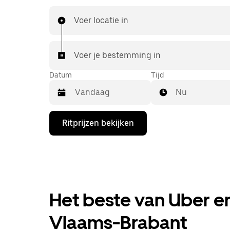
die je van UberX gewend bent, maar ga je met 
naar je bestemming.
Voer locatie in
Voer je bestemming in
Datum
Tijd
Nu
Druk
Ritprijzen bekijken
op
de
pijl
omlaag
om
de
agenda
te
Het beste van Uber en
openen
en
Vlaams-Brabant
een
datum