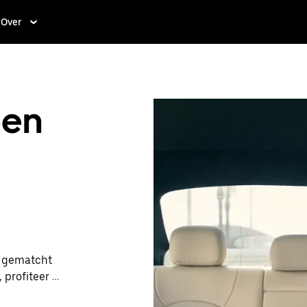
Over
een
t gematcht
 profiteer je
re prijzen