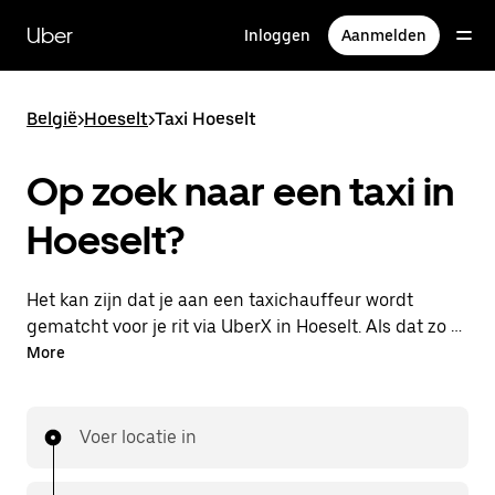
Doorgaan
naar
Uber
Inloggen
Aanmelden
hoofdinhoud
België
>
Hoeselt
>
Taxi Hoeselt
Op zoek naar een taxi in
Hoeselt?
Het kan zijn dat je aan een taxichauffeur wordt
gematcht voor je rit via UberX in Hoeselt. Als dat zo is,
profiteer je van dezelfde 24/7 beschikbaarheid en
More
betaalbare prijzen die je van UberX gewend bent,
maar ga je met een taxi naar je bestemming.
Voer locatie in