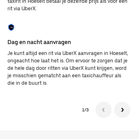
taxirit in Hoeselt betaal je dezelfde prijs als voor een
om
rit via UberX.
de
agenda
te
sluiten.
Dag en nacht aanvragen
Ve
Je kunt altijd een rit via UberX aanvragen in Hoeselt,
Ub
ongeacht hoe laat het is. Om ervoor te zorgen dat je
pa
de hele dag door ritten via UberX kunt krijgen, word
al
je misschien gematcht aan een taxichauffeur als
bi
die in de buurt is.
ku
1/3