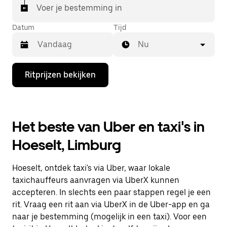
Voer je bestemming in
Datum
Tijd
Nu
Druk
Ritprijzen bekijken
op
de
pijl
omlaag
om
Het beste van Uber en taxi's in
de
agenda
Hoeselt, Limburg
te
openen
en
Hoeselt, ontdek taxi's via Uber, waar lokale
een
datum
taxichauffeurs aanvragen via UberX kunnen
te
accepteren. In slechts een paar stappen regel je een
selecteren.
rit. Vraag een rit aan via UberX in de Uber-app en ga
Druk
op
naar je bestemming (mogelijk in een taxi). Voor een
Escape