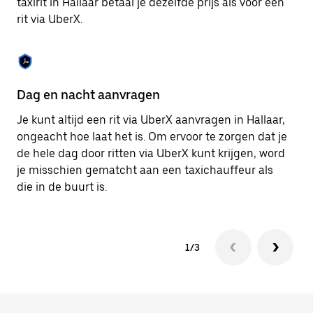
taxirit in Hallaar betaal je dezelfde prijs als voor een
om
rit via UberX.
de
agenda
te
sluiten.
Dag en nacht aanvragen
Ve
Je kunt altijd een rit via UberX aanvragen in Hallaar,
Ub
ongeacht hoe laat het is. Om ervoor te zorgen dat je
pa
de hele dag door ritten via UberX kunt krijgen, word
al
je misschien gematcht aan een taxichauffeur als
bi
die in de buurt is.
ku
1/3