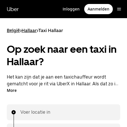
Doorgaan
naar
Uber
Inloggen
Aanmelden
hoofdinhoud
België
>
Hallaar
>
Taxi Hallaar
Op zoek naar een taxi in
Hallaar?
Het kan zijn dat je aan een taxichauffeur wordt
gematcht voor je rit via UberX in Hallaar. Als dat zo is,
profiteer je van dezelfde 24/7 beschikbaarheid en
More
betaalbare prijzen die je van UberX gewend bent,
maar ga je met een taxi naar je bestemming.
Voer locatie in