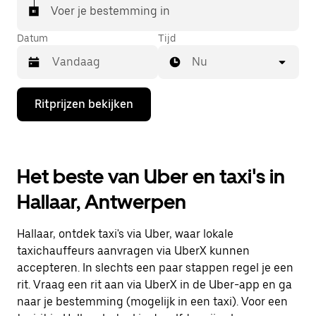
Voer je bestemming in
Datum
Tijd
Nu
Druk
Ritprijzen bekijken
op
de
pijl
omlaag
om
Het beste van Uber en taxi's in
de
agenda
Hallaar, Antwerpen
te
openen
en
Hallaar, ontdek taxi's via Uber, waar lokale
een
datum
taxichauffeurs aanvragen via UberX kunnen
te
accepteren. In slechts een paar stappen regel je een
selecteren.
rit. Vraag een rit aan via UberX in de Uber-app en ga
Druk
op
naar je bestemming (mogelijk in een taxi). Voor een
Escape