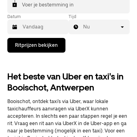
Voer je bestemming in
Datum
Tijd
Nu
Druk
Ritprijzen bekijken
op
de
pijl
omlaag
om
Het beste van Uber en taxi's in
de
agenda
Booischot, Antwerpen
te
openen
en
Booischot, ontdek taxi's via Uber, waar lokale
een
datum
taxichauffeurs aanvragen via UberX kunnen
te
accepteren. In slechts een paar stappen regel je een
selecteren.
rit. Vraag een rit aan via UberX in de Uber-app en ga
Druk
op
naar je bestemming (mogelijk in een taxi). Voor een
Escape