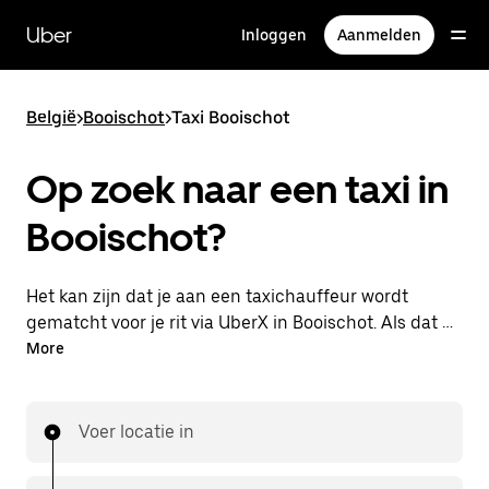
Doorgaan
naar
Uber
Inloggen
Aanmelden
hoofdinhoud
België
>
Booischot
>
Taxi Booischot
Op zoek naar een taxi in
Booischot?
Het kan zijn dat je aan een taxichauffeur wordt
gematcht voor je rit via UberX in Booischot. Als dat zo
is, profiteer je van dezelfde 24/7 beschikbaarheid en
More
betaalbare prijzen die je van UberX gewend bent,
maar ga je met een taxi naar je bestemming.
Voer locatie in