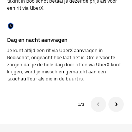
taxirit in Booischot betaal je dezelfde prijs als voor
om
een rit via UberX.
de
agenda
te
sluiten.
Dag en nacht aanvragen
Ve
Je kunt altijd een rit via UberX aanvragen in
Ub
Booischot, ongeacht hoe laat het is. Om ervoor te
pa
zorgen dat je de hele dag door ritten via UberX kunt
al
krijgen, word je misschien gematcht aan een
bi
taxichauffeur als die in de buurt is.
ku
1/3