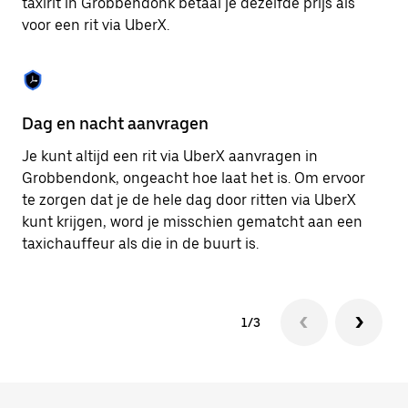
taxirit in Grobbendonk betaal je dezelfde prijs als
om
voor een rit via UberX.
de
agenda
te
sluiten.
Dag en nacht aanvragen
Ve
Je kunt altijd een rit via UberX aanvragen in
Ub
Grobbendonk, ongeacht hoe laat het is. Om ervoor
pa
te zorgen dat je de hele dag door ritten via UberX
vi
kunt krijgen, word je misschien gematcht aan een
hu
taxichauffeur als die in de buurt is.
ku
1/3