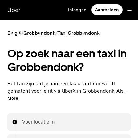
Doorgaan
naar
Uber
Inloggen
Aanmelden
hoofdinhoud
België
>
Grobbendonk
>
Taxi Grobbendonk
Op zoek naar een taxi in
Grobbendonk?
Het kan zijn dat je aan een taxichauffeur wordt
gematcht voor je rit via UberX in Grobbendonk. Als
dat zo is, profiteer je van dezelfde 24/7
More
beschikbaarheid en betaalbare prijzen die je van
UberX gewend bent, maar ga je met een taxi naar
je bestemming.
Voer locatie in