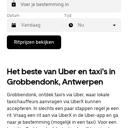
Voer je bestemming in
Datum
Tijd
Nu
Druk
Ritprijzen bekijken
op
de
pijl
omlaag
om
Het beste van Uber en taxi's in
de
agenda
Grobbendonk, Antwerpen
te
openen
en
Grobbendonk, ontdek taxi's via Uber, waar lokale
een
datum
taxichauffeurs aanvragen via UberX kunnen
te
accepteren. In slechts een paar stappen regel je een
selecteren.
rit. Vraag een rit aan via UberX in de Uber-app en ga
Druk
op
naar je bestemming (mogelijk in een taxi). Voor een
Escape