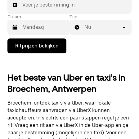
Voer je bestemming in
Datum
Tijd
Nu
Druk
Ritprijzen bekijken
op
de
pijl
omlaag
om
Het beste van Uber en taxi's in
de
agenda
Broechem, Antwerpen
te
openen
en
Broechem, ontdek taxi's via Uber, waar lokale
een
datum
taxichauffeurs aanvragen via UberX kunnen
te
accepteren. In slechts een paar stappen regel je een
selecteren.
rit. Vraag een rit aan via UberX in de Uber-app en ga
Druk
op
naar je bestemming (mogelijk in een taxi). Voor een
Escape