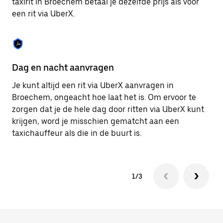
taxirit in Broechem betaal je dezelfde prijs als voor
om
een rit via UberX.
de
agenda
te
sluiten.
Dag en nacht aanvragen
Ve
Je kunt altijd een rit via UberX aanvragen in
Ub
Broechem, ongeacht hoe laat het is. Om ervoor te
pa
zorgen dat je de hele dag door ritten via UberX kunt
al
krijgen, word je misschien gematcht aan een
bi
taxichauffeur als die in de buurt is.
ku
1/3