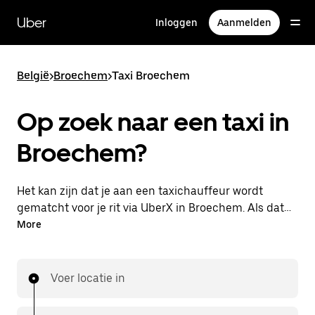
Doorgaan
naar
Uber
Inloggen
Aanmelden
hoofdinhoud
België
>
Broechem
>
Taxi Broechem
Op zoek naar een taxi in
Broechem?
Het kan zijn dat je aan een taxichauffeur wordt
gematcht voor je rit via UberX in Broechem. Als dat
zo is, profiteer je van dezelfde 24/7 beschikbaarheid
More
en betaalbare prijzen die je van UberX gewend bent,
maar ga je met een taxi naar je bestemming.
Voer locatie in