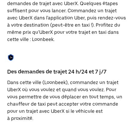
Appuyez
demandes de trajet avec UberX. Quelques étapes
sur
suffisent pour vous lancer. Commandez un trajet
la
touche
avec UberX dans l'application Uber, puis rendez-vous
Échap
à votre destination (peut-être en taxi !). Profitez du
pour
même prix qu'UberX pour votre trajet en taxi dans
fermer
le
cette ville : Loonbeek.
calendrier.
Des demandes de trajet 24 h/24 et 7 j/7
Co
Dans cette ville (Loonbeek), commandez un trajet
Ub
UberX où vous voulez et quand vous voulez. Pour
pr
vous permettre de vous déplacer en tout temps, un
qu
chauffeur de taxi peut accepter votre commande
fo
pour un trajet avec UberX si le véhicule est
d'
à proximité.
de