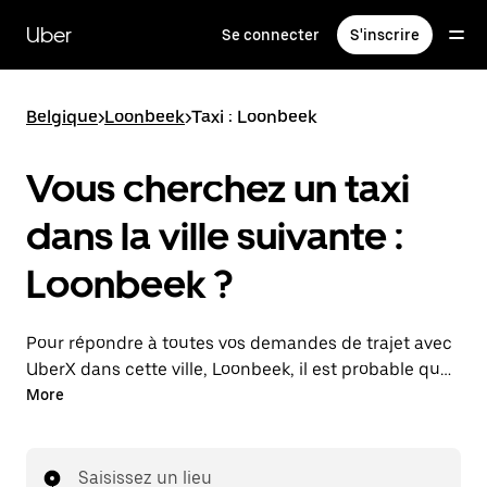
Passer
au
Uber
Se connecter
S'inscrire
contenu
principal
Belgique
>
Loonbeek
>
Taxi : Loonbeek
Vous cherchez un taxi
dans la ville suivante :
Loonbeek ?
Pour répondre à toutes vos demandes de trajet avec
UberX dans cette ville, Loonbeek, il est probable que
nous vous mettions en relation avec un chauffeur de
More
taxi. Le cas échéant, lors de votre trajet en taxi, vous
bénéficierez des mêmes prix abordables et de la
même disponibilité (24 h/24 et 7/j) qu'avec UberX.
Saisissez un lieu