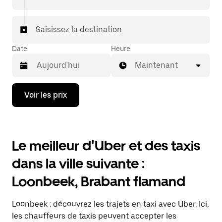
Saisissez la destination
Date
Heure
Maintenant
Appuyez
Voir les prix
sur
la
flèche
vers
le
Le meilleur d'Uber et des taxis
bas
pour
dans la ville suivante :
ouvrir
le
Loonbeek, Brabant flamand
calendrier
et
sélectionner
Loonbeek : découvrez les trajets en taxi avec Uber. Ici,
une
date.
les chauffeurs de taxis peuvent accepter les